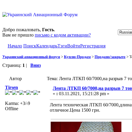
Добро пожаловать,
Гость
.
Вам не пришло
письмо с кодом активации?
Начало
Поиск
Календарь
Тэги
Войти
Регистрация
Украинский авиационный форум
>
Куплю-Продам
>
Продано/закрыто
> Т
Страниц:
1
|
Вниз
Автор
Тема: Лента ЛТКП 60/7000,на разрыв 7 то
Tirsen
Лента ЛТКП 60/7000,на разрыв 7 тон
«
:
03.11.2021, 15:21:28 pm »
Karma: +3/-9
Лента техническая ЛТКП 60/7000,длина 1
Offline
отличное.Цена 1500 грн.