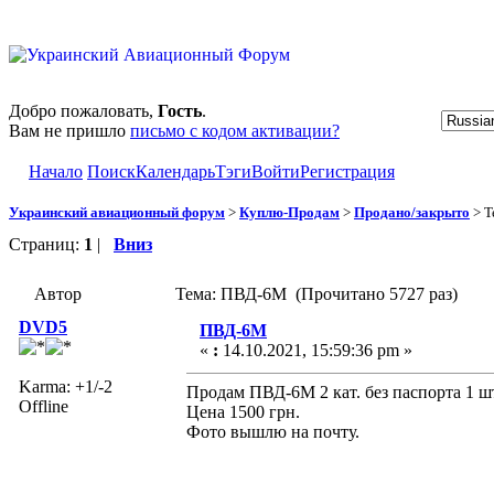
Добро пожаловать,
Гость
.
Вам не пришло
письмо с кодом активации?
Начало
Поиск
Календарь
Тэги
Войти
Регистрация
Украинский авиационный форум
>
Куплю-Продам
>
Продано/закрыто
> Т
Страниц:
1
|
Вниз
Автор
Тема: ПВД-6М (Прочитано 5727 раз)
DVD5
ПВД-6М
«
:
14.10.2021, 15:59:36 pm »
Karma: +1/-2
Продам ПВД-6М 2 кат. без паспорта 1 ш
Offline
Цена 1500 грн.
Фото вышлю на почту.