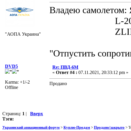
Владею самолето
L-200D MOR
ZLIN 526 
"АОПА Украина"
"Отпустить сопротив
DVD5
Re: ПВД-6М
«
Ответ #4 :
07.11.2021, 20:33:12 pm »
Karma: +1/-2
Продано
Offline
Страниц:
1
|
Вверх
Тэги:
Украинский авиационный форум
>
Куплю-Продам
>
Продано/закрыто
> Т