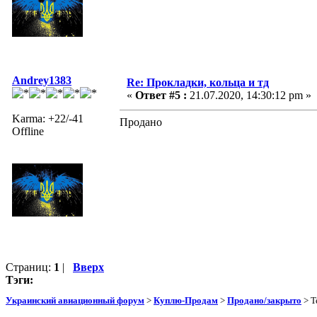
Andrey1383
Re: Прокладки, кольца и тд
«
Ответ #5 :
21.07.2020, 14:30:12 pm »
Karma: +22/-41
Продано
Offline
Страниц:
1
|
Вверх
Тэги:
Украинский авиационный форум
>
Куплю-Продам
>
Продано/закрыто
> Т