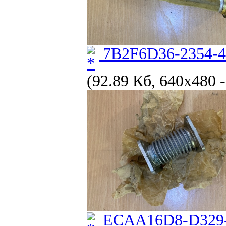
7B2F6D36-2354-
(92.89 Кб, 640x480 
ECAA16D8-D329-