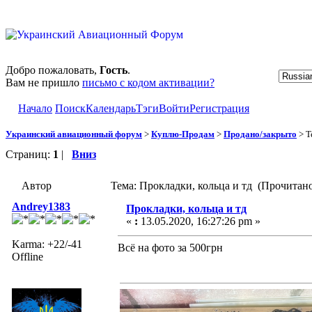
Добро пожаловать,
Гость
.
Вам не пришло
письмо с кодом активации?
Начало
Поиск
Календарь
Тэги
Войти
Регистрация
Украинский авиационный форум
>
Куплю-Продам
>
Продано/закрыто
> Т
Страниц:
1
|
Вниз
Автор
Тема: Прокладки, кольца и тд (Прочитано
Andrey1383
Прокладки, кольца и тд
«
:
13.05.2020, 16:27:26 pm »
Karma: +22/-41
Всё на фото за 500грн
Offline