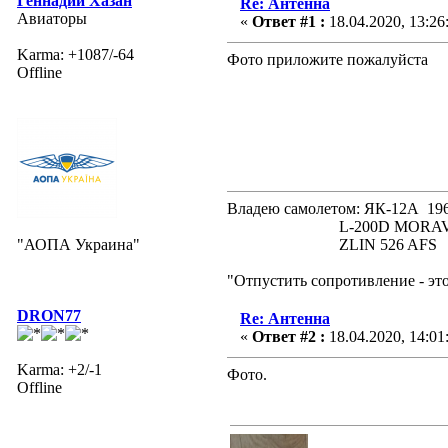
Геннадий Хазан
Re: Антенна
Авиаторы
«
Ответ #1 :
18.04.2020, 13:26
Karma: +1087/-64
Фото приложите пожалуйста
Offline
Владею самолетом: ЯК-12А
L-200D MORAVA 19
"АОПА Украина"
ZLIN 526 AFS 19
"Отпустить сопротивление - эт
DRON77
Re: Антенна
«
Ответ #2 :
18.04.2020, 14:01
Karma: +2/-1
Фото.
Offline