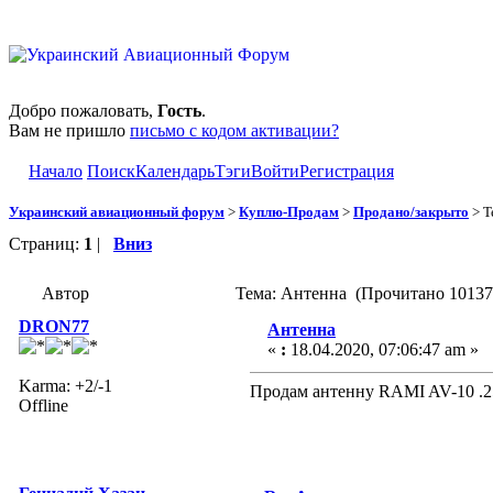
Добро пожаловать,
Гость
.
Вам не пришло
письмо с кодом активации?
Начало
Поиск
Календарь
Тэги
Войти
Регистрация
Украинский авиационный форум
>
Куплю-Продам
>
Продано/закрыто
> Т
Страниц:
1
|
Вниз
Автор
Тема: Антенна (Прочитано 10137 
DRON77
Антенна
«
:
18.04.2020, 07:06:47 am »
Karma: +2/-1
Продам антенну RAMI AV-10 .2
Offline