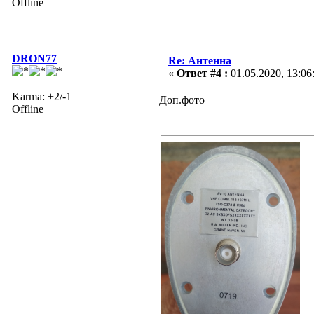
Offline
DRON77
Re: Антенна
«
Ответ #4 :
01.05.2020, 13:06
Karma: +2/-1
Доп.фото
Offline