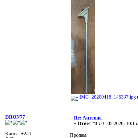
IMG_20200418_145337.jpg
DRON77
Re: Антенна
«
Ответ #3 :
01.05.2020, 10:15
Karma: +2/-1
Продам.