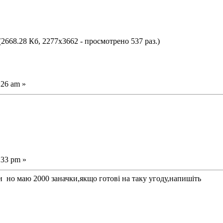
(2668.28 Кб, 2277x3662 - просмотрено 537 раз.)
:26 am »
:33 pm »
 но маю 2000 заначки,якщо готові на таку угоду,напишіть