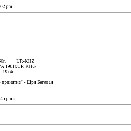
:02 pm »
 1960г. UR-KHZ
61г.UR-KHG
74г.
о принятие" - Шри Багаван
:45 pm »