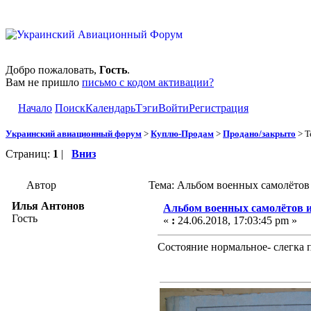
Добро пожаловать,
Гость
.
Вам не пришло
письмо с кодом активации?
Начало
Поиск
Календарь
Тэги
Войти
Регистрация
Украинский авиационный форум
>
Куплю-Продам
>
Продано/закрыто
> Т
Страниц:
1
|
Вниз
Автор
Тема: Альбом военных самолёто
Илья Антонов
Альбом военных самолётов 
Гость
«
:
24.06.2018, 17:03:45 pm »
Состояние нормальное- слегка п