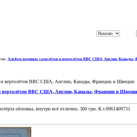
ема:
Альбом военных самолётов и вертолётов ВВС США, Англии, Канады, 
в и вертолётов ВВС США, Англии, Канады, Франции и Швеции (
и вертолётов ВВС США, Англии, Канады, Франции и Швеци
отёрта обложка, внутри всё отлично. 300 грн. К.т.0961409731