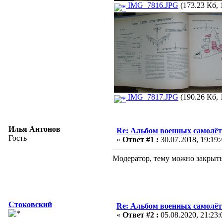
IMG_7816.JPG
(173.23 Кб, 
IMG_7817.JPG
(190.26 Кб, 
Илья Антонов
Re: Альбом военных самолё
Гость
«
Ответ #1 :
30.07.2018, 19:19:
Модератор, тему можно закрыть
Стоковский
Re: Альбом военных самолё
«
Ответ #2 :
05.08.2020, 21:23: