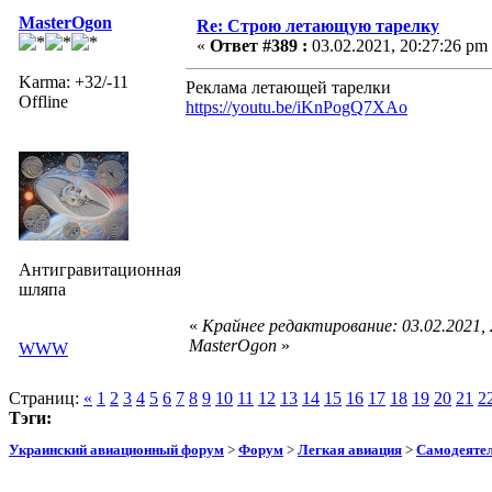
MasterOgon
Re: Строю летающую тарелку
«
Ответ #389 :
03.02.2021, 20:27:26 pm
Karma: +32/-11
Реклама летающей тарелки
Offline
https://youtu.be/iKnPogQ7XAo
Антигравитационная
шляпа
«
Крайнее редактирование: 03.02.2021,
MasterOgon
»
WWW
Страниц:
«
1
2
3
4
5
6
7
8
9
10
11
12
13
14
15
16
17
18
19
20
21
2
Тэги:
Украинский авиационный форум
>
Форум
>
Легкая авиация
>
Самодеятел