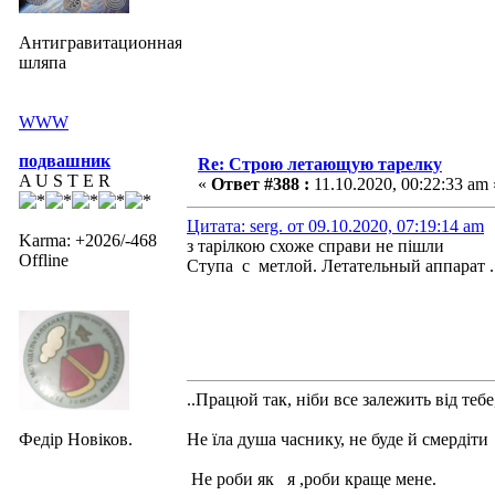
Антигравитационная
шляпа
WWW
подвашник
Re: Строю летающую тарелку
A U S T E R
«
Ответ #388 :
11.10.2020, 00:22:33 am 
Цитата: serg. от 09.10.2020, 07:19:14 am
Karma: +2026/-468
з тарілкою схоже справи не пішли
Offline
Ступа с метлой. Летательный аппарат .
..Працюй так, ніби все залежить від тебе
Федір Новіков.
Не їла душа часнику, не буде й смердіти
Не роби як я ,роби краще мене.