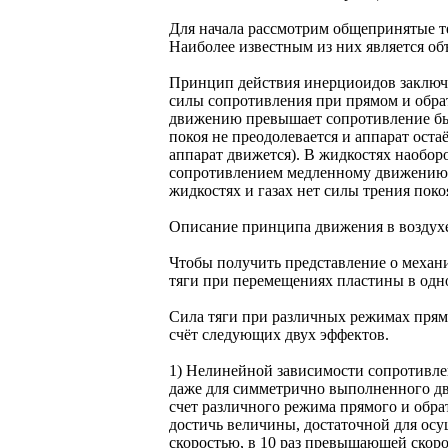
Для начала рассмотрим общепринятые т
Наиболее известным из них является о
Принцип действия инерциоидов заключа
силы сопротивления при прямом и обра
движению превышает сопротивление быст
покоя не преодолевается и аппарат оста
аппарат движется). В жидкостях наобо
сопротивлением медленному движению. 
жидкостях и газах нет силы трения поко
Описание принципа движения в воздухе,
Чтобы получить представление о механ
тяги при перемещениях пластины в одно
Сила тяги при различных режимах прямо
счёт следующих двух эффектов.
1) Нелинейной зависимости сопротивле
даже для симметрично выполненного дв
счет различного режима прямого и обра
достичь величины, достаточной для ос
скоростью, в 10 раз превышающей скоро