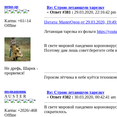
neno-sp
Re: Строю летающую тарелку
«
Ответ #381 :
29.03.2020, 22:16:42 pm
Karma: +61/-14
Цитата: MasterOgon от 29.03.2020, 19:49
Offline
Летающая тарелка из фольги
https://yo
В свете мировой пандемии короновирус
Поэтому дам лишь совет:берегите себя 
Не дрефь, Шарик -
прорвемся!
Героизм лётчика в небе куётся техником
подвашник
Re: Строю летающую тарелку
A U S T E R
«
Ответ #382 :
30.03.2020, 00:42:41 am 
В свете мировой пандемии короновирус
Karma: +2026/-468
сократилось.
Offline