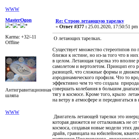
WWW
MasterOgon
Re: Строю летающую тарелку
«
Ответ #377 :
25.01.2020, 17:50:51 pm
Karma: +32/-11
О летающих тарелках.
Offline
Существует множество стереотипов по 
близки к истине, но из-за того что в н
в целом. Летающая тарелка это вполне 
самолетом и вертолетом. Принцип его 
разницей, что сложные формы и движе
аэродинамического профиля. Что то вро
эффективно чем то что создала природа
совершать колебания в большом диапазо
Антигравитационная
тягу в космосе. Кроме того, крыло лет
шляпа
на ветру в атмосфере и передвигаться в 
WWW
Двигатель летающей тарелки это инерци
которая движется не отталкиваясь не о
космоса, создавая новые модели этих д
драйв, гравицапа на юбилейном, кванто
маятников Циолковского, движущихся с 