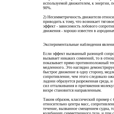
используемой движителем, к энергии, 
90%.
2) Несимметричность движителя относи
приводить к тому, что возникает тягово
эффект - зависимость лобового сопроти
движения - хорошо известен в аэродина
Экспериментальные наблюдения явлен
Если эффект вызванный разницей сопр
вызывает никаких сомнений, то в отн
показывает прямо противоположный теор
медленного. Это наглядно демонстрируе
быстрое движение в одну сторону, мед
сопротивление, чем этого следовало ож
ладони образуется разреженная среда, и
сил отталкивания и притяжения молеку
вихре становится направленным.
Таким образом, классический пример с
относительно центра масс, сопротивлени
течение, вызванное смещением судна, т
колебаниях симметричного тела, и при