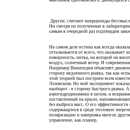
Другие, считают инерциоиды бессмысл
Ни смотря на полученные в лабораторны
самым в очередной раз подтвердив зако
На самом деле истина как всегда оказал
отталкивается от всего, что оказывает 
поверхность, нитка, на которой он виси
воздух, солнечный ветер. И современная 
Например Википедия объясняет движени
сторону медленного рывка, так как исп
этой теорией был построен всем извест
Лозовским. Но мой эксперимент показа
наоборот - в сторону быстрого рывка. А
аэрогидродинамики в целом, и вскрыва
поставленный на крыло, напоминающее 
без выброса масс. О его эффективности 
содержащуюся в среде тепловую энергию
поляризацию и наверняка многое другое
управление, как планер.