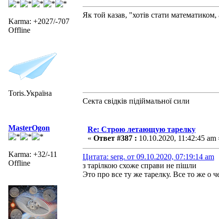
Як той казав, "хотів стати математиком, 
Karma: +2027/-707
Offline
Toris.Україна
Секта свідків підіймальної сили
MasterOgon
Re: Строю летающую тарелку
«
Ответ #387 :
10.10.2020, 11:42:45 am 
Karma: +32/-11
Цитата: serg. от 09.10.2020, 07:19:14 am
Offline
з тарілкою схоже справи не пішли
Это про все ту же тарелку. Все то же о 