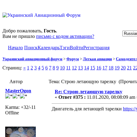
Добро пожаловать,
Гость
.
Вам не пришло
письмо с кодом активации?
Начало
Поиск
Календарь
Тэги
Войти
Регистрация
Украинский авиационный форум
>
Форум
>
Легкая авиация
>
Самодеятел
Страниц:
«
1
2
3
4
5
6
7
8
9
10
11
12
13
14
15
16
17
18
19
20
21
2
Автор
Тема: Строю летающую тарелку (Прочита
MasterOgon
Re: Строю летающую тарелку
«
Ответ #375 :
11.01.2020, 08:08:09 am 
Karma: +32/-11
Двигатель для летающей тарелки
https:
Offline