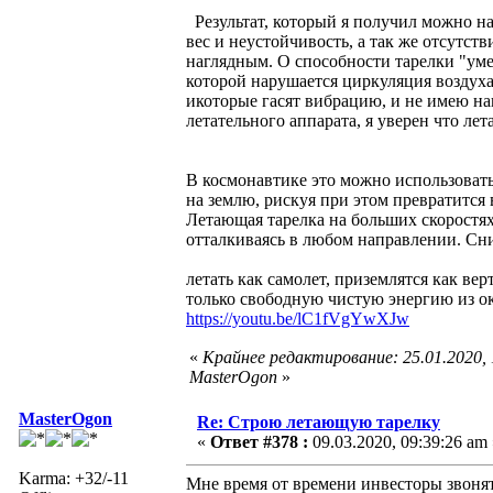
Результат, который я получил можно н
вес и неустойчивость, а так же отсутст
наглядным. О способности тарелки "умен
которой нарушается циркуляция воздуха
икоторые гасят вибрацию, и не имею на
летательного аппарата, я уверен что ле
В космонавтике это можно использовать
на землю, рискуя при этом превратится
Летающая тарелка на больших скоростях
отталкиваясь в любом направлении. Сн
летать как самолет, приземлятся как вер
только свободную чистую энергию из ок
https://youtu.be/lC1fVgYwXJw
«
Крайнее редактирование: 25.01.2020,
MasterOgon
»
MasterOgon
Re: Строю летающую тарелку
«
Ответ #378 :
09.03.2020, 09:39:26 am 
Karma: +32/-11
Мне время от времени инвесторы звонят,