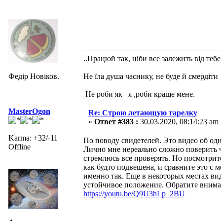
..Працюй так, ніби все залежить від тебе
Федір Новіков.
Не їла душа часнику, не буде й смердіти
Не роби як я ,роби краще мене.
MasterOgon
Re: Строю летающую тарелку
«
Ответ #383 :
30.03.2020, 08:14:23 am 
Karma: +32/-11
По поводу свидетелей. Это видео об одн
Offline
Лично мне нереально сложно поверить чт
стремлюсь все проверять. Но посмотрите
как будто подвешена, и сравните это с
именно так. Еще в некоторых местах ви
устойчивое положение. Обратите вниман
https://youtu.be/Q9U3hLp_2BU