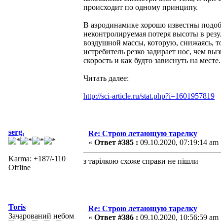
происходит по одному принципу.
В аэродинамике хорошо известны подоб
неконтролируемая потеря высоты в резу
воздушной массы, которую, снижаясь, то
истребитель резко задирает нос, чем в
скорость и как будто зависнуть на месте.
Читать далее:
http://sci-article.ru/stat.php?i=1601957819
serg.
Re: Строю летающую тарелку
«
Ответ #385 :
09.10.2020, 07:19:14 am 
Karma: +187/-110
з тарілкою схоже справи не пішли
Offline
Toris
Re: Строю летающую тарелку
Зачарований небом
«
Ответ #386 :
09.10.2020, 10:56:59 am 