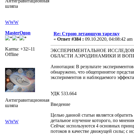
Антигравитационная
шляпа
WWW
MasterOgon
Re: Строю летающую тарелку
«
Ответ #384 :
09.10.2020, 04:08:42 am 
Karma: +32/-11
ЭКСПЕРИМЕНТАЛЬНОЕ ИССЛЕДОВ
Offline
ОБЛАСТИ АЭРОДИНАМИКИ И ВОП
Аннотация: В результате экспериментов
обнаружено, что общепринятое представ
экспериментов и наблюдаемого эффекта,
УДК 533.664
Антигравитационная
Введение
шляпа
Целью данной статьи является обратить
детальное изучение которого, по мнени
WWW
Сейчас используются 4 основных принц
потоков в качестве движущей силы; с и