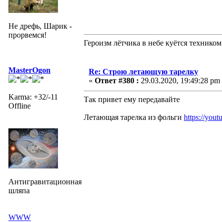
Не дрефь, Шарик -
прорвемся!
Героизм лётчика в небе куётся техником
MasterOgon
Re: Строю летающую тарелку
«
Ответ #380 :
29.03.2020, 19:49:28 pm
Karma: +32/-11
Так привет ему передавайте
Offline
Летающая тарелка из фольги
https://yo
Антигравитационная
шляпа
WWW