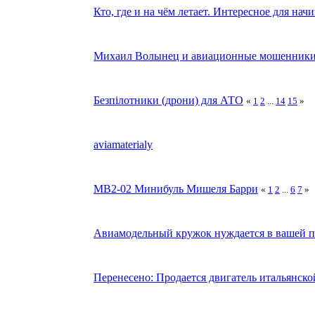
Кто, где и на чём летает. Интересное для на
Михаил Волынец и авиационные мошенник
Безпілотники (дрони) для АТО
«
1
2
...
14
15
»
aviamaterialy
MB2-02 Минибуль Мишеля Барри
«
1
2
...
6
7
»
Авиамодельный кружок нуждается в вашей 
Перенесено: Продается двигатель итальянско