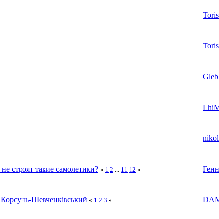
Toris
Toris
Gleb
Lhi
niko
не строят такие самолетики?
Генн
«
1
2
...
11
12
»
 Корсунь-Шевченківський
DAM
«
1
2
3
»