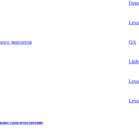
Генн
Leva
ного двигателя
OA
Lhi
Leva
Leva
ьное самолетостроение