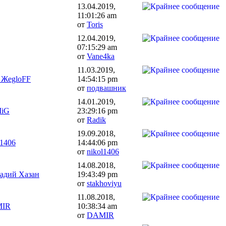
13.04.2019,
11:01:26 am
от
Toris
12.04.2019,
07:15:29 am
от
Vane4ka
11.03.2019,
 ЖegloFF
14:54:15 pm
от
подвашник
14.01.2019,
MiG
23:29:16 pm
от
Radik
19.09.2018,
l1406
14:44:06 pm
от
nikol1406
14.08.2018,
адий Хазан
19:43:49 pm
от
stakhoviyu
11.08.2018,
IR
10:38:34 am
от
DAMIR