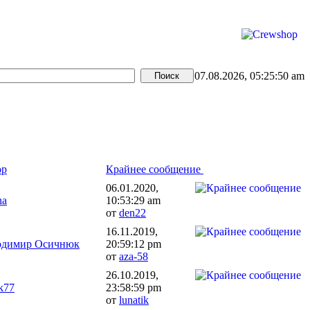
07.08.2026, 05:25:50 am
ор
Крайнее сообщение
06.01.2020,
na
10:53:29 am
от
den22
16.11.2019,
одимир Осичнюк
20:59:12 pm
от
aza-58
26.10.2019,
k77
23:58:59 pm
от
lunatik