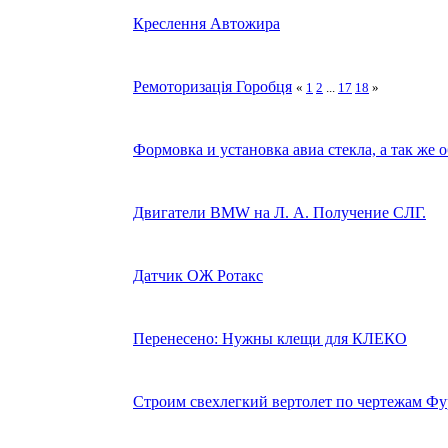
Креслення Автожира
Ремоторизація Горобця
«
1
2
...
17
18
»
Формовка и установка авиа стекла, а так же 
Двигатели BMW на Л. А. Получение СЛГ.
Датчик ОЖ Ротакс
Перенесено: Нужны клещи для КЛЕКО
Строим свехлегкий вертолет по чертежам Ф