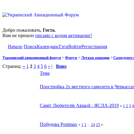
Добро пожаловать,
Гость
.
Вам не пришло
письмо с кодом активации?
Начало
Поиск
Календарь
Тэги
Войти
Регистрация
Украинский авиационный форум
>
Форум
>
Легкая авиация
>
Самодеятел
Страниц:
«
1
2
3
4
5
6
»
|
Вниз
Тема
Поостройка 2х местного самолета в Черкасса
Саміт Любителів Авіації - ЯСЛА-2019
«
1
2
3
4
Побудова Ponimax
«
1
2
...
24
25
»