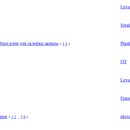
Leva
Serg
обзор клея для склейки акрила
Plast
«
1
2
»
ГП
Leva
Генн
урии
glova
«
1
2
...
7
8
»