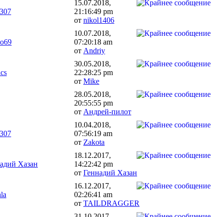
15.07.2018,
307
21:16:49 pm
от
nikol1406
10.07.2018,
io69
07:20:18 am
от
Andriy
30.05.2018,
ics
22:28:25 pm
от
Mike
28.05.2018,
20:55:55 pm
от
Андрей-пилот
10.04.2018,
307
07:56:19 am
от
Zakota
18.12.2017,
адий Хазан
14:22:42 pm
от
Геннадий Хазан
16.12.2017,
la
02:26:41 am
от
TAILDRAGGER
31.10.2017,