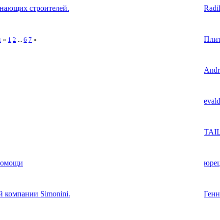
чинающих строителей.
Radi
и
Пли
«
1
2
...
6
7
»
Andr
eval
TAI
помощи
юре
й компании Simonini.
Генн