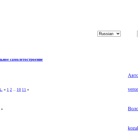
ьное самолетостроение
Авт
х.
vero
«
1
2
...
10
11
»
Вол
»
koza