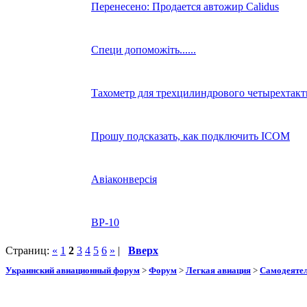
Перенесено: Продается автожир Calidus
Специ допоможіть......
Тахометр для трехцилиндрового четырехтакт
Прошу подсказать, как подключить ICOM
Авіаконверсія
ВР-10
Страниц:
«
1
2
3
4
5
6
»
|
Вверх
Украинский авиационный форум
>
Форум
>
Легкая авиация
>
Самодеятел