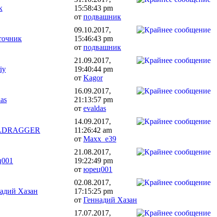
k
15:58:43 pm
от
подвашник
09.10.2017,
точник
15:46:43 pm
от
подвашник
21.09.2017,
iy
19:40:44 pm
от
Kagor
16.09.2017,
das
21:13:57 pm
от
evaldas
14.09.2017,
LDRAGGER
11:26:42 am
от
Maxx_e39
21.08.2017,
ц001
19:22:49 pm
от
юрец001
02.08.2017,
адий Хазан
17:15:25 pm
от
Геннадий Хазан
17.07.2017,