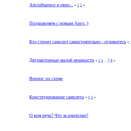
Aircraftspruce и евро...
«
1
2
»
Поздравляем с новым Арго :)
Кто строит самолет самостоятельно - отзовитесь
«
Двухмоторные малой мощности
«
1
2
...
7
8
»
Вопрос по схеме
Конструирование самолета
«
1
2
»
О ком речь? Что за аэроплан?