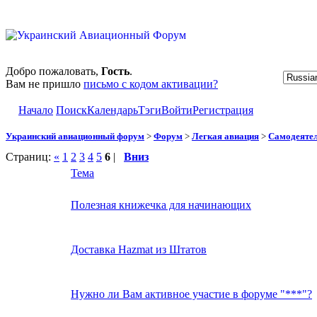
Добро пожаловать,
Гость
.
Вам не пришло
письмо с кодом активации?
Начало
Поиск
Календарь
Тэги
Войти
Регистрация
Украинский авиационный форум
>
Форум
>
Легкая авиация
>
Самодеятел
Страниц:
«
1
2
3
4
5
6
|
Вниз
Тема
Полезная книжечка для начинающих
Доставка Hazmat из Штатов
Нужно ли Вам активное участие в форуме "***"?