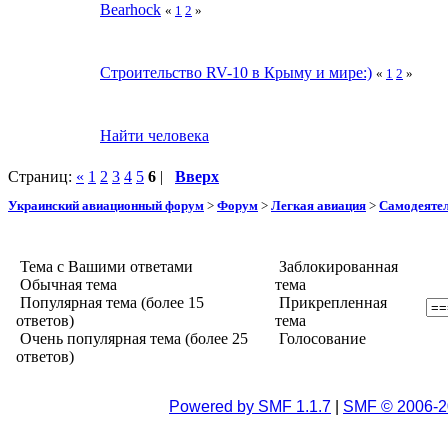
Bearhock
«
1
2
»
Строительство RV-10 в Крыму и мире:)
«
1
2
»
Найти человека
Страниц:
«
1
2
3
4
5
6
|
Вверх
Украинский авиационный форум
>
Форум
>
Легкая авиация
>
Самодеятел
Тема с Вашими ответами
Заблокированная
Обычная тема
тема
Популярная тема (более 15
Прикрепленная
ответов)
тема
Очень популярная тема (более 25
Голосование
ответов)
Powered by SMF 1.1.7
|
SMF © 2006-2