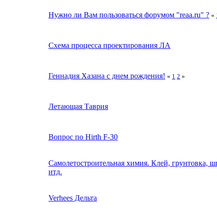
Нужно ли Вам пользоваться форумом "rеаа.ru" ?
«
Схема процесса проектирования ЛА
Геннадия Хазана с днем рождения!
«
1
2
»
Летающая Таврия
Вопрос по Hirth F-30
Самолетостроительная химия. Клей, грунтовка, шп
итд.
Verhees Дельта