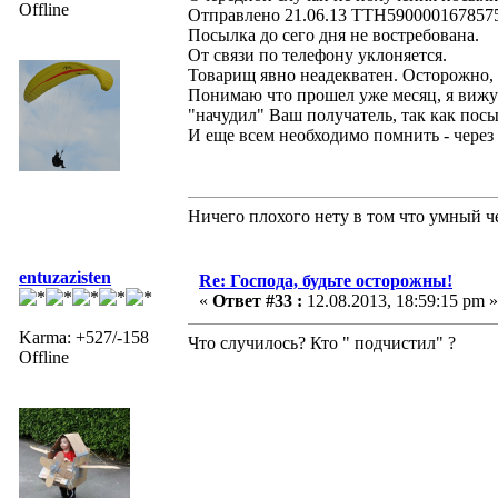
Offline
Отправлено 21.06.13 ТТН5900001678575
Посылка до сего дня не востребована.
От связи по телефону уклоняется.
Товарищ явно неадекватен. Осторожно,
Понимаю что прошел уже месяц, я вижу в
"начудил" Ваш получатель, так как посыл
И еще всем необходимо помнить - через
Ничего плохого нету в том что умный че
entuzazisten
Re: Господа, будьте осторожны!
«
Ответ #33 :
12.08.2013, 18:59:15 pm »
Karma: +527/-158
Что случилось? Кто " подчистил" ?
Offline