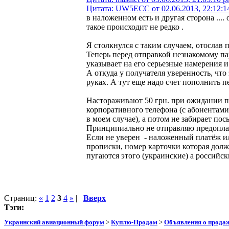
Цитата: UW5ECC от 02.06.2013, 22:12:1
в наложенном есть и другая сторона ....
такое происходит не редко .
Я столкнулся с таким случаем, отослав 
Теперь перед отправкой незнакомому па
указывает на его серьезные намерения 
А откуда у получателя уверенность, что 
руках. А тут еще надо счет пополнить п
Настораживают 50 грн. при ожидании по
корпоративного телефона (с абонентами
в моем случае), а потом не забирает пос
Принципиально не отправляю предоплат
Если не уверен - наложенный платёж ил
прописки, номер карточки которая долж
пугаются этого (украинские) а россий
Страниц:
«
1
2
3
4
»
|
Вверх
Тэги:
Украинский авиационный форум
>
Куплю-Продам
>
Объявления о прода