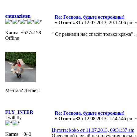
entuzazisten
Re: Господа, будьте осторожны!
«
Ответ #31 :
12.07.2013, 20:12:06 pm »
Karma: +527/-158
" От ревизии нас спасёт только кража" .
Offline
Мечтал? Летает!
FLY_INTER
Re: Господа, будьте осторожны!
I will fly
«
Ответ #32 :
12.08.2013, 12:42:46 pm »
Цитата: koko от 11.07.2013, 09:31:37 am
Karma: +0/-0
Очередной случай не получения посылки