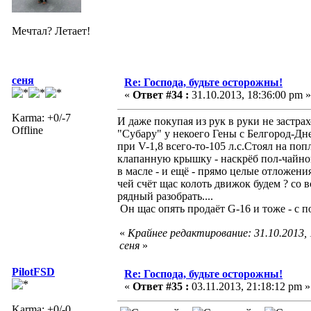
Мечтал? Летает!
сеня
Re: Господа, будьте осторожны!
«
Ответ #34 :
31.10.2013, 18:36:00 pm »
Karma: +0/-7
И даже покупая из рук в руки не застра
Offline
"Субару" у некоего Гены с Белгород-Дне
при V-1,8 всего-то-105 л.с.Стоял на по
клапанную крышку - наскрёб пол-чайной
в масле - и ещё - прямо целые отложения
чей счёт щас колоть движок будем ? со 
рядный разобрать....
Он щас опять продаёт G-16 и тоже - с по
«
Крайнее редактирование: 31.10.2013,
сеня
»
PilotFSD
Re: Господа, будьте осторожны!
«
Ответ #35 :
03.11.2013, 21:18:12 pm »
Karma: +0/-0