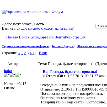
Добро пожаловать,
Гость
.
Вам не пришло
письмо с кодом активации?
Начало
Поиск
Календарь
Тэги
Войти
Регистрация
Украинский авиационный форум
>
Куплю-Продам
>
Объявления о прода
Страниц:
«
1
2
3
4
»
|
Вниз
Автор
Тема: Господа, будьте осторожны! (Прочи
koko
Re: Господа, будьте осторожны!
«
Ответ #30 :
11.07.2013, 09:31:37 am »
Karma: +0/-15
Очередной случай не получения посылки
Offline
Отправлено 21.06.13 ТТН5900001678575
Посылка до сего дня не востребована.
От связи по телефону уклоняется.
Товарищ явно неадекватен. Осторожно,