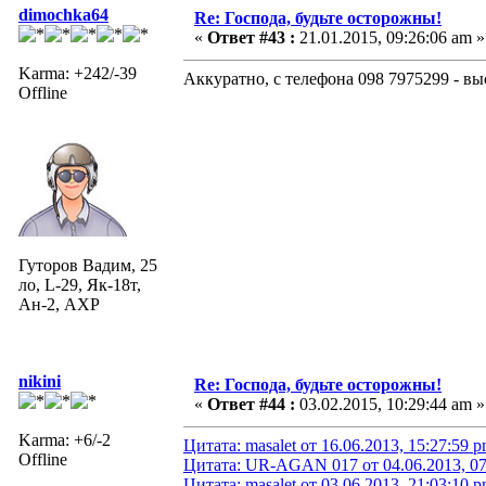
dimochka64
Re: Господа, будьте осторожны!
«
Ответ #43 :
21.01.2015, 09:26:06 am »
Karma: +242/-39
Аккуратно, с телефона 098 7975299 - в
Offline
Гуторов Вадим, 25
ло, L-29, Як-18т,
Ан-2, АХР
nikini
Re: Господа, будьте осторожны!
«
Ответ #44 :
03.02.2015, 10:29:44 am »
Karma: +6/-2
Цитата: masalet от 16.06.2013, 15:27:59 
Offline
Цитата: UR-AGAN 017 от 04.06.2013, 07
Цитата: masalet от 03.06.2013, 21:03:10 