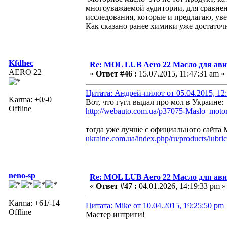
многоуважаемой аудитории, для сравнен
исследования, которые и предлагаю, ув
Как сказано ранее химики уже достаточн
Kfdhec
Re: MOL LUB Aero 22 Масло для ав
AERO 22
«
Ответ #46 :
15.07.2015, 11:47:31 am »
Цитата: Андрей-пилот от 05.04.2015, 12
Karma: +0/-0
Вот, что гугл выдал про мол в Украине:
Offline
http://webauto.com.ua/p37075-Maslo_m
тогда уже лучше с официального сайта
ukraine.com.ua/index.php/ru/products/lubric
neno-sp
Re: MOL LUB Aero 22 Масло для ав
«
Ответ #47 :
04.01.2026, 14:19:33 pm »
Karma: +61/-14
Цитата: Mike от 10.04.2015, 19:25:50 pm
Offline
Мастер интриги!