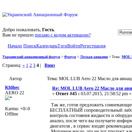
Добро пожаловать,
Гость
.
Вам не пришло
письмо с кодом активации?
Начало
Поиск
Календарь
Тэги
Войти
Регистрация
Украинский авиационный форум
>
Форум
>
Легкая авиация
> Тема:
MOL L
Страниц:
«
1
2
3
4
|
Вниз
Автор
Тема: MOL LUB Aero 22 Масло для авиац
Kfdhec
Re: MOL LUB Aero 22 Масло для ав
AERO 22
«
Ответ #45 :
03.07.2015, 21:58:52 pm »
Так же, готов предложить сомневающи
Karma: +0/-0
БЕСПЛАТНЫЙ сопроводительный лабор
Offline
контроль состояния жидкости и оборуд
анализ, после чего вы получаете инфор
двигателя , в сервис входят рекомендац
Моторное масло это не тот продукт, ка