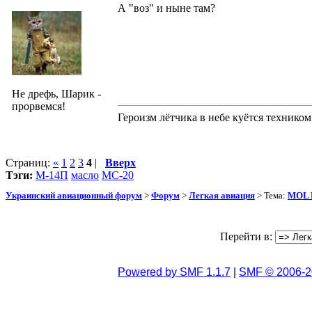
А "воз" и ныне там?
Не дрефь, Шарик -
прорвемся!
Героизм лётчика в небе куётся техником
Страниц:
«
1
2
3
4
|
Вверх
Тэги:
М-14П
масло
МС-20
Украинский авиационный форум
>
Форум
>
Легкая авиация
> Тема:
MOL L
Перейти в:
Powered by SMF 1.1.7
|
SMF © 2006-2