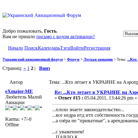
Добро пожаловать,
Гость
.
Вам не пришло
письмо с кодом активации?
Начало
Поиск
Календарь
Тэги
Войти
Регистрация
Украинский авиационный форум
>
Форум
>
Легкая авиация
> Тема:
...Кт
Страниц:
«
1
2
|
Вниз
Автор
Тема: ...Кто летает в УКРАИНЕ на Аэроп
eXmajor-ME
Re: ...Кто летает в УКРАИНЕ на Аэр
Любитель Малой
«
Ответ #15 :
05.04.2011, 13:44:26 pm »
Авиации
...плохо знаете законодательство...
...все недра итд итп собственность гос
Karma: +7/-0
...а озёра не "приватные", а арендованн
Offline
...с уважением!
...ПАВЛО К.