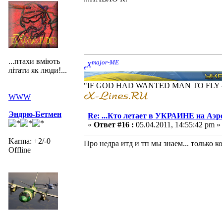
...птахи вміють
major-ME
X
e
літати як люди!...
"IF GOD HAD WANTED MAN TO FLY
WWW
Эндрю-Бетмен
Re: ...Кто летает в УКРАИНЕ на Аэр
«
Ответ #16 :
05.04.2011, 14:55:42 pm »
Karma: +2/-0
Про недра итд и тп мы знаем... только к
Offline