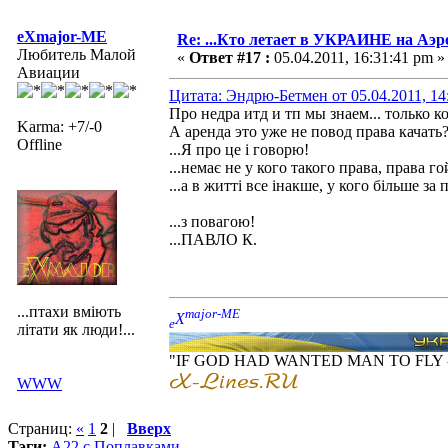
eXmajor-ME
Re: ...Кто летает в УКРАИНЕ на Аэр
Любитель Малой
«
Ответ #17 :
05.04.2011, 16:31:41 pm »
Авиации
Цитата: Эндрю-Бетмен от 05.04.2011, 14
Про недра итд и тп мы знаем... только к
Karma: +7/-0
А аренда это уже не повод права качать
Offline
...Я про це і говорю!
...немає не у кого такого права, права г
...а в житті все інакше, у кого більше за 
...з повагою!
...ПАВЛО К.
...птахи вміють
major-ME
X
e
літати як люди!...
"IF GOD HAD WANTED MAN TO FLY
WWW
Страниц:
«
1
2
|
Вверх
Тэги:
А22 с Поплавками...