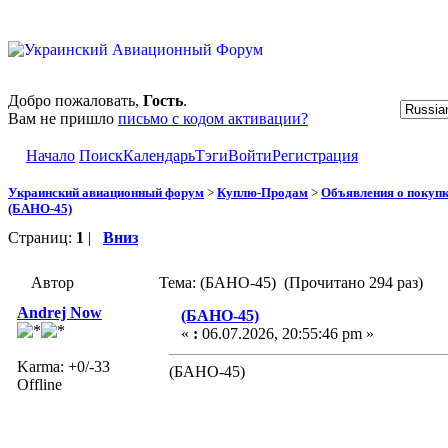
Добро пожаловать,
Гость
.
Вам не пришло
письмо с кодом активации?
Начало
Поиск
Календарь
Тэги
Войти
Регистрация
Украинский авиационный форум
>
Куплю-Продам
>
Объявления о покуп
(БАНО-45)
Страниц:
1
|
Вниз
Автор
Тема: (БАНО-45) (Прочитано 294 раз)
Andrej Now
(БАНО-45)
«
:
06.07.2026, 20:55:46 pm »
Karma: +0/-33
(БАНО-45)
Offline