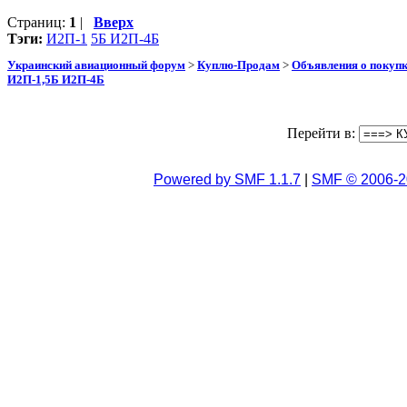
Страниц:
1
|
Вверх
Тэги:
И2П-1
5Б И2П-4Б
Украинский авиационный форум
>
Куплю-Продам
>
Объявления о покуп
И2П-1,5Б И2П-4Б
Перейти в:
Powered by SMF 1.1.7
|
SMF © 2006-2