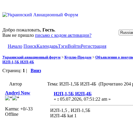
Добро пожаловать,
Гость
.
Вам не пришло
письмо с кодом активации?
Начало
Поиск
Календарь
Тэги
Войти
Регистрация
Украинский авиационный форум
>
Куплю-Продам
>
Объявления о покуп
И2П-1,5Б И2П-4Б
Страниц:
1
|
Вниз
Автор
Тема: И2П-1,5Б И2П-4Б (Прочитано 204 
Andrej Now
И2П-1,5Б И2П-4Б
«
:
05.07.2026, 07:51:22 am »
Karma: +0/-33
И2П-1,5 , И2П-1,5Б
Offline
И2П-4Б kat 1