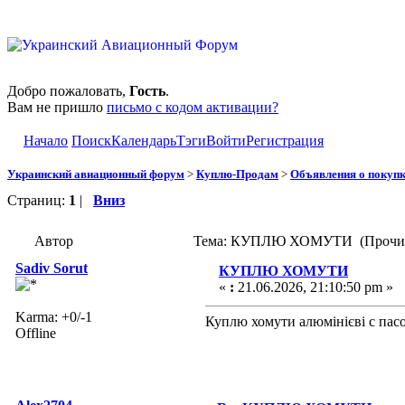
Добро пожаловать,
Гость
.
Вам не пришло
письмо с кодом активации?
Начало
Поиск
Календарь
Тэги
Войти
Регистрация
Украинский авиационный форум
>
Куплю-Продам
>
Объявления о покуп
Страниц:
1
|
Вниз
Автор
Тема: КУПЛЮ ХОМУТИ (Прочита
Sadiv Sorut
КУПЛЮ ХОМУТИ
«
:
21.06.2026, 21:10:50 pm »
Karma: +0/-1
Куплю хомути алюмінієві с пасо
Offline