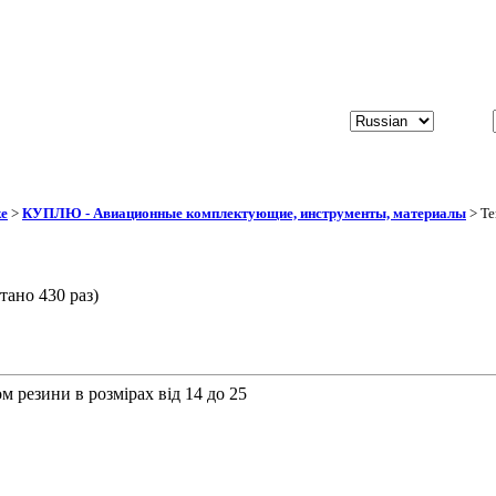
ке
>
КУПЛЮ - Авиационные комплектующие, инструменты, материалы
> Те
но 430 раз)
м резини в розмірах від 14 до 25