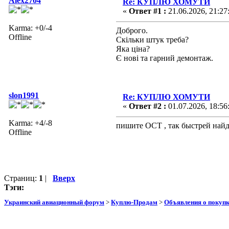
Alex2704
Re: КУПЛЮ ХОМУТИ
«
Ответ #1 :
21.06.2026, 21:27
Karma: +0/-4
Доброго.
Offline
Скільки штук треба?
Яка ціна?
Є нові та гарний демонтаж.
slon1991
Re: КУПЛЮ ХОМУТИ
«
Ответ #2 :
01.07.2026, 18:56
Karma: +4/-8
пишите ОСТ , так быстрей найд
Offline
Страниц:
1
|
Вверх
Тэги:
Украинский авиационный форум
>
Куплю-Продам
>
Объявления о покуп