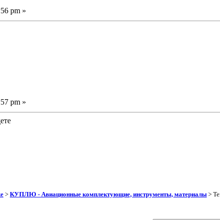
:56 pm »
:57 pm »
ете
ке
>
КУПЛЮ - Авиационные комплектующие, инструменты, материалы
> Те