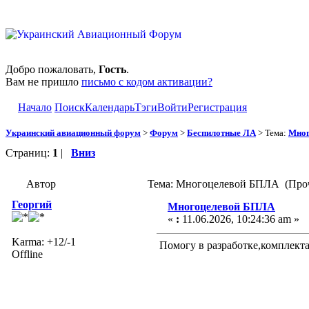
Добро пожаловать,
Гость
.
Вам не пришло
письмо с кодом активации?
Начало
Поиск
Календарь
Тэги
Войти
Регистрация
Украинский авиационный форум
>
Форум
>
Беспилотные ЛА
> Тема:
Мног
Страниц:
1
|
Вниз
Автор
Тема: Многоцелевой БПЛА (Проч
Георгий
Многоцелевой БПЛА
«
:
11.06.2026, 10:24:36 am »
Karma: +12/-1
Помогу в разработке,комплекта
Offline