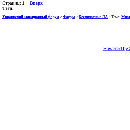
Страниц:
1
|
Вверх
Тэги:
Украинский авиационный форум
>
Форум
>
Беспилотные ЛА
> Тема:
Мног
Powered by 