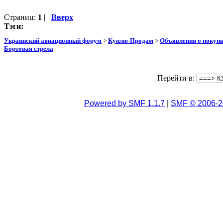
Страниц:
1
|
Вверх
Тэги:
Украинский авиационный форум
>
Куплю-Продам
>
Объявления о покуп
Бортовая стрела
Перейти в:
Powered by SMF 1.1.7
|
SMF © 2006-2