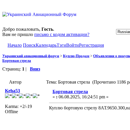
Добро пожаловать,
Гость
.
Вам не пришло
письмо с кодом активации?
Начало
Поиск
Календарь
Тэги
Войти
Регистрация
Украинский авиационный форум
>
Куплю-Продам
>
Объявления о покуп
Бортовая стрела
Страниц:
1
|
Вниз
Автор
Тема: Бортовая стрела (Прочитано 1186 р
Keha53
Бортовая стрела
«
:
06.08.2025, 16:24:51 pm »
Karma: +2/-19
Куплю бортовую стрелу 8АТ.9650.300,н
Offline