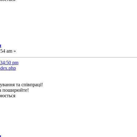
м
:54 am »
:34:50 pm
ndex.php
ування та співпраці!
та поширюйте!
рюється
м