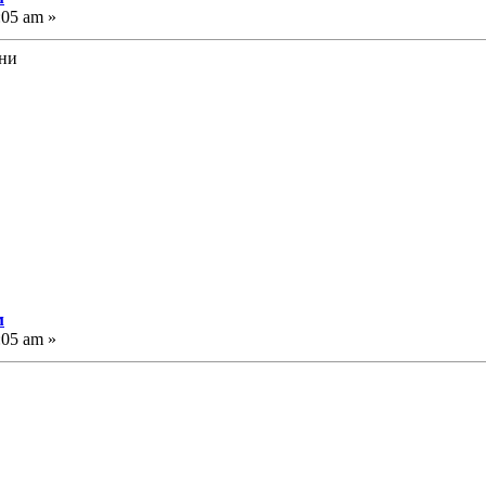
:05 am »
їни
м
:05 am »