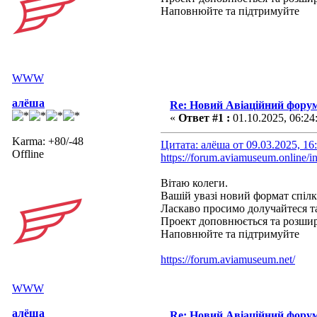
Наповнюйте та підтримуйте
WWW
алёша
Re: Новий Авіаційний фору
«
Ответ #1 :
01.10.2025, 06:24
Karma: +80/-48
Цитата: алёша от 09.03.2025, 16
Offline
https://forum.aviamuseum.online/i
Вітаю колеги.
Вашій увазі новий формат спілк
Ласкаво просимо долучайтеся 
Проект доповнюється та розши
Наповнюйте та підтримуйте
https://forum.aviamuseum.net/
WWW
алёша
Re: Новий Авіаційний фору