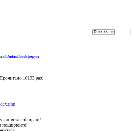
вий Авіаційний форум
Прочитано 10193 раз)
ndex.php
ування та співпраці!
та поширюйте!
рюється