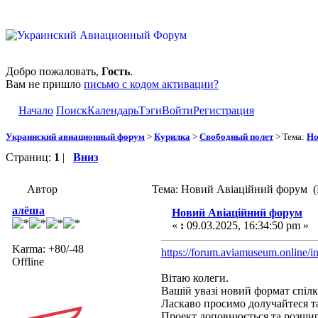
Добро пожаловать,
Гость
.
Вам не пришло
письмо с кодом активации?
Начало
Поиск
Календарь
Тэги
Войти
Регистрация
Украинский авиационный форум
>
Курилка
>
Свободный полет
> Тема:
Но
Страниц:
1
|
Вниз
Автор
Тема: Новий Авіаційний форум (
алёша
Новий Авіаційний форум
«
:
09.03.2025, 16:34:50 pm »
Karma: +80/-48
https://forum.aviamuseum.online/i
Offline
Вітаю колеги.
Вашій увазі новий формат спілк
Ласкаво просимо долучайтеся 
Проект доповнюється та розши