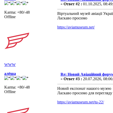
«
Ответ #2 :
01.10.2025, 08:49
Karma: +80/-48
Віртуальний музей авіації Укра
Offline
Ласкаво просимо
https://aviamuseum.net/
WWW
алёша
Re: Новий Авіаційний фору
«
Ответ #3 :
20.07.2026, 08:06
Karma: +80/-48
Новий експонат нашого музею
Offline
Ласкаво просимо для перегляду
https://aviamuseum.net/tu-22/