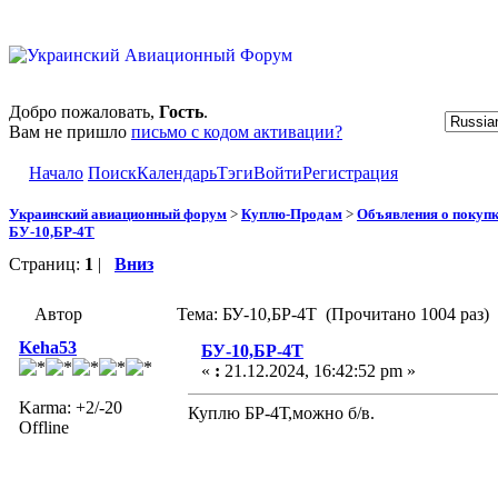
Добро пожаловать,
Гость
.
Вам не пришло
письмо с кодом активации?
Начало
Поиск
Календарь
Тэги
Войти
Регистрация
Украинский авиационный форум
>
Куплю-Продам
>
Объявления о покуп
БУ-10,БР-4Т
Страниц:
1
|
Вниз
Автор
Тема: БУ-10,БР-4Т (Прочитано 1004 раз)
Keha53
БУ-10,БР-4Т
«
:
21.12.2024, 16:42:52 pm »
Karma: +2/-20
Куплю БР-4Т,можно б/в.
Offline