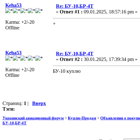
Keha53
Re: БУ-10,БР-4Т
«
Ответ #1 :
09.01.2025, 18:57:16 pm »
Karma: +2/-20
+
Offline
Keha53
Re: БУ-10,БР-4Т
«
Ответ #2 :
30.01.2025, 17:39:34 pm »
Karma: +2/-20
БУ-10 куплю
Offline
Страниц:
1
|
Вверх
Тэги:
Украинский авиационный форум
>
Куплю-Продам
>
Объявления о покуп
БУ-10,БР-4Т