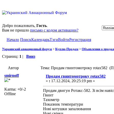
Добро пожаловать,
Гость
.
Вам не пришло
письмо с кодом активации?
Начало
Поиск
Календарь
Тэги
Войти
Регистрация
Украинский авиационный форум
>
Куплю-Продам
>
Объявления о прода
Страниц:
1
|
Вниз
Автор
Тема: Продам гвинтомотроку rotax582 (П
smirnoff
Продам гвинтомотроку rotax582
«
:
17.12.2024, 20:25:19 pm »
Karma: +0/-2
Продам двигун Ротакс-582. Зі всім нав
Offline
Гвинт
Тахометр
Показник температури
Нові котушки запалювання
Нові свічки