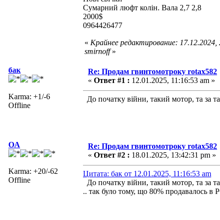
Сумарний люфт колін. Вала 2,7 2,8
2000$
0964426477
«
Крайнее редактирование: 17.12.2024,
smirnoff
»
бак
Re: Продам гвинтомотроку rotax582
«
Ответ #1 :
12.01.2025, 11:16:53 am »
Karma: +1/-6
До початку війни, такий мотор, та за та
Offline
OA
Re: Продам гвинтомотроку rotax582
«
Ответ #2 :
18.01.2025, 13:42:31 pm »
Karma: +20/-62
Цитата: бак от 12.01.2025, 11:16:53 am
Offline
До початку війни, такий мотор, та за та
.. так було тому, що 80% продавалось в Р