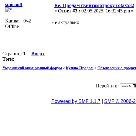
smirnoff
Re: Продам гвинтомотроку rotax582
«
Ответ #3 :
02.05.2025, 16:32:45 pm »
Karma: +0/-2
Не актуально
Offline
Страниц:
1
|
Вверх
Тэги:
Украинский авиационный форум
>
Куплю-Продам
>
Объявления о прода
Перейти в:
Powered by SMF 1.1.7
|
SMF © 2006-2