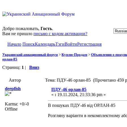
Добро пожаловать,
Гость
.
Вам не пришло
письмо с кодом активации?
Начало
Поиск
Календарь
Тэги
Войти
Регистрация
Украинский авиационный форум
>
Куплю-Продам
>
Объявления о покуп
орлан-85
Страниц:
1
|
Вниз
Автор
Тема: ПДУ-46 орлан-85 (Прочитано 459 р
deepfish
ПДУ-46 орлан-85
«
:
19.11.2024, 21:33:36 pm »
Karma: +0/-0
В пошуках ПДУ-46 від ОРЛАН-85
Offline
Розгляну варіанти в некомплектному або