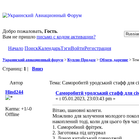
Добро пожаловать,
Гость
.
Вам не пришло
письмо с кодом активации?
Начало
Поиск
Календарь
Тэги
Войти
Регистрация
Украинский авиационный форум
>
Куплю-Продам
>
Обмен, дарение
> Тем
Страниц:
1
|
Вниз
Автор
Тема: Саморобнтй уродський стафф для сі
Hind244
Саморобнтй уродський стафф для сі
«
:
05.01.2023, 23:03:43 pm »
Karma: +1/-0
Вітаю, шановні колеги.
Offline
Можливо для залучення молодого поколін
накоплений тоді, коли для цього був час
1. Саморобний фрітрек.
2. Заготовка під штурвал
3. Донор китайський говноджой.