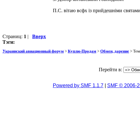
П.С. вітаю всфх із прийдешніми святами
Страниц:
1
|
Вверх
Тэги:
Украинский авиационный форум
>
Куплю-Продам
>
Обмен, дарение
> Тем
Перейти в:
Powered by SMF 1.1.7
|
SMF © 2006-2