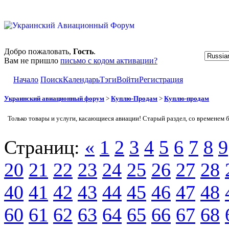
Добро пожаловать,
Гость
.
Вам не пришло
письмо с кодом активации?
Начало
Поиск
Календарь
Тэги
Войти
Регистрация
Украинский авиационный форум
>
Куплю-Продам
>
Куплю-продам
Только товары и услуги, касающиеся авиации! Старый раздел, со временем 
Страниц:
«
1
2
3
4
5
6
7
8
9
20
21
22
23
24
25
26
27
28
40
41
42
43
44
45
46
47
48
60
61
62
63
64
65
66
67
68