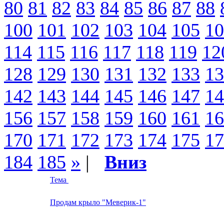
80
81
82
83
84
85
86
87
88
100
101
102
103
104
105
10
114
115
116
117
118
119
12
128
129
130
131
132
133
13
142
143
144
145
146
147
14
156
157
158
159
160
161
16
170
171
172
173
174
175
17
184
185
»
|
Вниз
Тема
Продам крыло "Меверик-1"