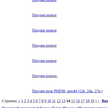
Продам разное
Продам разное
Продам разное
Продам разное
Продам разное.
Продам реле РНЕ66, рне44 (12в. 24в. 27в.)
Страниц:
«
1
2
3
4
5
6
7
8
9
10
11
12
13
14
15
16
17
18
19
»
|
Вв
Украинский авиационный форум
>
Куплю-Продам
>
Объявления о прода