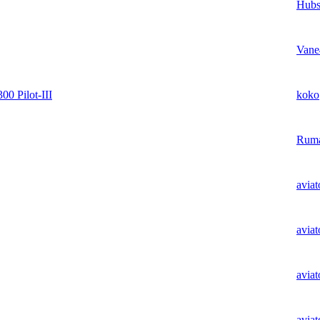
Hubs
Vane
 Pilot-III
koko
Rum
aviat
aviat
aviat
aviat