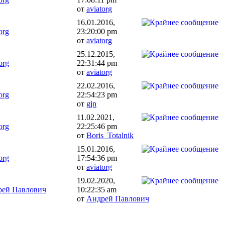
от
aviatorg
16.01.2016,
org
23:20:00 pm
от
aviatorg
25.12.2015,
org
22:31:44 pm
от
aviatorg
22.02.2016,
org
22:54:23 pm
от
gjn
11.02.2021,
org
22:25:46 pm
от
Boris_Totalnik
15.01.2016,
org
17:54:36 pm
от
aviatorg
19.02.2020,
рей Павлович
10:22:35 am
от
Андрей Павлович