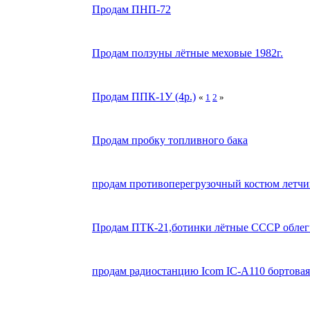
Продам ПНП-72
Продам ползуны лётные меховые 1982г.
Продам ППК-1У (4р.)
«
1
2
»
Продам пробку топливного бака
продам противоперегрузочный костюм летч
Продам ПТК-21,ботинки лётные СССР облег
продам радиостанцию Icom IC-A110 бортовая