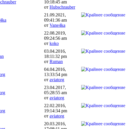
chrauber
10:18:45 am
от
Hubschrauber
21.09.2021,
4ka
09:41:36 am
от
Vane4ka
22.08.2019,
09:24:56 am
от
koko
03.04.2016,
an
18:11:32 pm
от
Ruman
04.04.2016,
org
13:33:54 pm
от
aviatorg
23.04.2017,
org
05:28:55 am
от
aviatorg
22.02.2016,
org
19:14:34 pm
от
aviatorg
20.03.2016,
org
17:08:11 pm