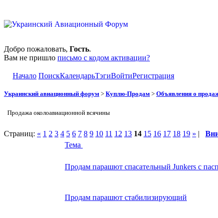
Добро пожаловать,
Гость
.
Вам не пришло
письмо с кодом активации?
Начало
Поиск
Календарь
Тэги
Войти
Регистрация
Украинский авиационный форум
>
Куплю-Продам
>
Объявления о прода
Продажа околоавиационной всячины
Страниц:
«
1
2
3
4
5
6
7
8
9
10
11
12
13
14
15
16
17
18
19
»
|
Вн
Тема
Продам парашют спасательный Junkers с пас
Продам парашют стабилизирующий