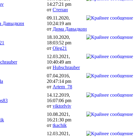
sv
14:27:21 pm
от
Степан
09.11.2020,
а Давыдкин
10:24:19 am
от
Дима Давыдкин
18.10.2020,
21
18:03:52 pm
от
Oleg21
12.03.2021,
chrauber
10:40:49 am
от
Hubschrauber
07.04.2016,
da
20:47:14 pm
от
Artem_78
14.12.2019,
os83
16:07:06 pm
от
viktorlviv
10.08.2021,
ik
16:21:30 pm
от
tkachik
12.03.2021,