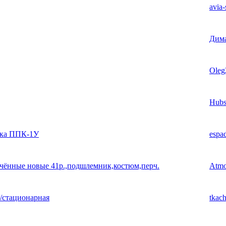
avia-
Дим
Oleg
Hubs
ика ППК-1У
espa
чённые новые 41р.,подшлемник,костюм,перч.
Atm
/стационарная
tkach