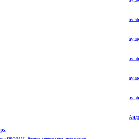
aviat
aviat
aviat
aviat
aviat
Анд
ерх
же
>
ПРОДАМ - Разное, экипировка, снаряжение