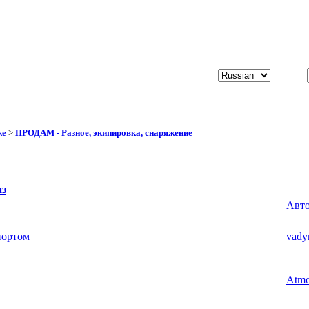
же
>
ПРОДАМ - Разное, экипировка, снаряжение
из
Авт
портом
vady
Atm