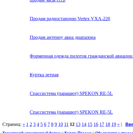
Продам радиостанцию Vertex VXA-220
Продам антенну авиа диапазона
Форменная одежда пилотов гражданской авиации.
Куртка летная
Спассистема (парашют) SPEKON RE-5L
Спассистема (парашют) SPEKON RE-5L
Страниц:
«
1
2
3
4
5
6
7
8
9
10
11
12
13
14
15
16
17
18
19
»
|
Вв
Украинский авиационный форум
>
Куплю-Продам
>
Объявления о прода