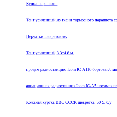
Купол парашюта.
Тент усиленный,из ткани тормозного парашюта с
Перчатки шевретовые.
Тент усиленный,3.3*4.8 м.
продам радиостанцию Icom IC-A110 бортовая/ста
авиационная радиостанция Icom IC-A5 носимая п
Кожаная куртка ВВС СССР, шевретка, 50-5, б/у