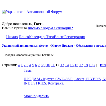
Добро пожаловать,
Гость
.
Вам не пришло
письмо с кодом активации?
Начало
Поиск
Календарь
Тэги
Войти
Регистрация
Украинский авиационный форум
>
Куплю-Продам
>
Объявления о прода
Продажа околоавиационной всячины
Страниц:
«
1
2
3
4
5
6
7
8
9
10
11
12
13
14
15
16
17
18
19
»
|
Вн
Тема
ПРОДАМ - Куртка CWU-36/P , Jacket, FLYER'S
INDUSTRIES, Контракт.
Можно удалить