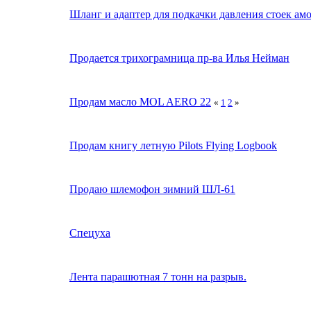
Шланг и адаптер для подкачки давления стоек ам
Продается трихограмница пр-ва Илья Нейман
Продам масло MOL AERO 22
«
1
2
»
Продам книгу летную Pilots Flying Logbook
Продаю шлемофон зимний ШЛ-61
Спецуха
Лента парашютная 7 тонн на разрыв.