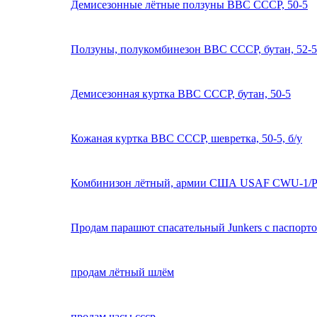
Демисезонные лётные ползуны ВВС СССР, 50-5
Ползуны, полукомбинезон ВВС СССР, бутан, 52-5
Демисезонная куртка ВВС СССР, бутан, 50-5
Кожаная куртка ВВС СССР, шевретка, 50-5, б/у
Комбинизон лётный, армии США USAF CWU-1/
Продам парашют спасательный Junkers с паспорт
продам лётный шлём
продам часы ссср