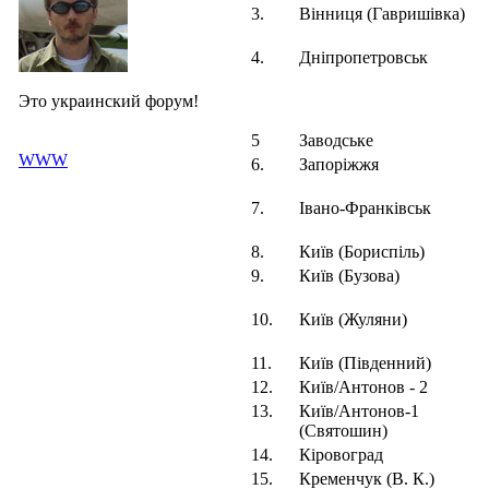
3.
Вінниця (Гавришівка)
4.
Дніпропетровськ
Это украинский форум!
5
Заводське
WWW
6.
Запоріжжя
7.
Івано-Франківськ
8.
Київ (Бориспіль)
9.
Київ (Бузова)
10.
Київ (Жуляни)
11.
Київ (Південний)
12.
Київ/Антонов - 2
13.
Київ/Антонов-1
(Святошин)
14.
Кіровоград
15.
Кременчук (В. К.)