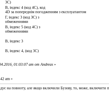
3С)
В, індекс 4 (код 4С), код
4D за попереднім погодженням з експлуатантом
Г, індекс 3 (код ЗС) з
обмеженнями
В, індекс 5 (код 4С) з
обмеженнями
В, індекс 3
В, індекс 4, (код 3С)
4.2016, 01:03:07 am от Andreas
»
:42 am »
ндує на повноту, але якщо включили Бузову, то, може, включити