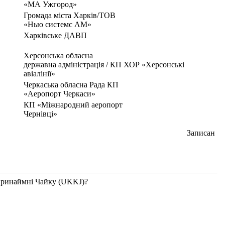
«МА Ужгород»
Громада міста Харків/TOB
«Нью системс AM»
Харківське ДАВП
Херсонська обласна
державна адміністрація / КП ХОР «Херсонські
авіалінії»
Черкаська обласна Рада КП
«Аеропорт Черкаси»
КП «Міжнародний аеропорт
Чернівці»
Записан
 принаймні Чайку (UKKJ)?