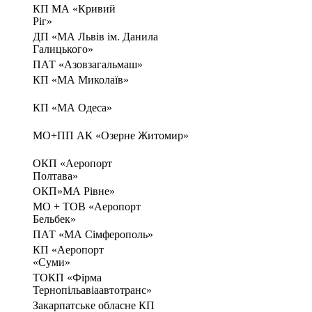
КП МА «Кривий
Ріг»
ДП «МА Львів ім. Данила
Галицького»
ПАТ «Азовзагальмаш»
КП «МА Миколаїв»
КП «МА Одеса»
МО+ПП АК «Озерне Житомир»
ОКП «Аеропорт
Полтава»
ОКП»МА Рівне»
MO + TOB «Аеропорт
Бельбек»
ПАТ «МА Сімферополь»
КП «Аеропорт
«Суми»
ТОКП «Фірма
Тернопільавіаавтотранс»
Закарпатське обласне КП