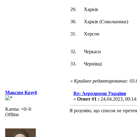
29.
Харків
30.
Харків (Сокольники)
31.
Херсон
32.
Черкаси
33.
Чернівці
«
Крайнее редактирование: 03.0
Максим Козуб
Re: Аеродроми України
«
Ответ #1 :
24.04.2023, 00:14
Karma: +0/-0
Я розумію, що список не прете
Offline