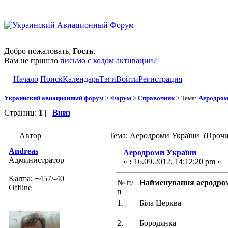
Добро пожаловать,
Гость
.
Вам не пришло
письмо с кодом активации?
Начало
Поиск
Календарь
Тэги
Войти
Регистрация
Украинский авиационный форум
>
Форум
>
Справочник
> Тема:
Аеродром
Страниц:
1
|
Вниз
Автор
Тема: Аеродроми України (Прочи
Andreas
Аеродроми України
Администратор
«
:
16.09.2012, 14:12:20 pm »
Karma: +457/-40
№ п/
Найменування аеродро
Offline
п
1.
Біла Церква
2.
Бородянка