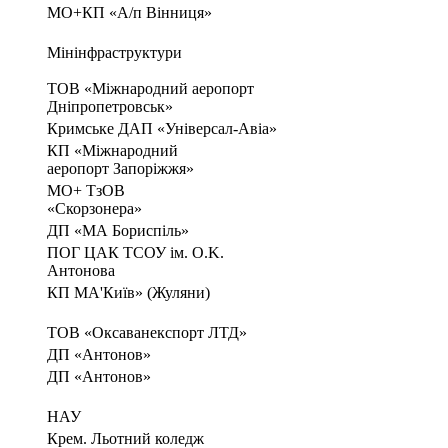
МО+КП «А/п Вінниця»
Мінінфраструктури
TOB «Міжнародний аеропорт
Дніпропетровськ»
Кримське ДАП «Універсал-Авіа»
КП «Міжнародний
аеропорт Запоріжжя»
МО+ ТзОВ
«Скорзонера»
ДП «МА Бориспіль»
ПОГ ЦАК ТСОУ ім. O.K.
Антонова
КП МА'Київ» (Жуляни)
TOB «Оксаванекспорт ЛТД»
ДП «Антонов»
ДП «Антонов»
НАУ
Крем. Льотний коледж