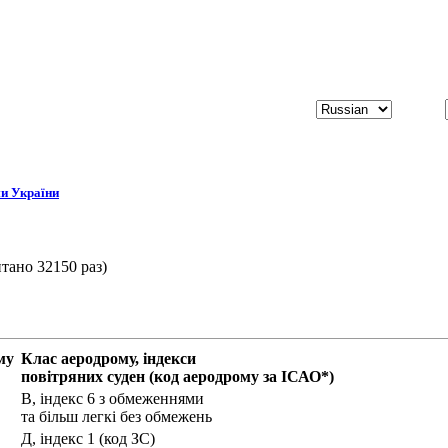
и України
тано 32150 раз)
му
Клас аеродрому, індекси
повітряних суден (код аеродрому за ІСАО*)
В, індекс 6 з обмеженнями
та більш легкі без обмежень
Д, індекс 1 (код ЗС)