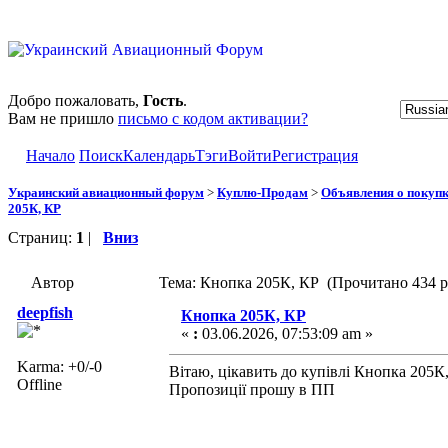
Добро пожаловать,
Гость
.
Вам не пришло
письмо с кодом активации?
Начало
Поиск
Календарь
Тэги
Войти
Регистрация
Украинский авиационный форум
>
Куплю-Продам
>
Объявления о покуп
205К, КР
Страниц:
1
|
Вниз
Автор
Тема: Кнопка 205К, КР (Прочитано 434 р
deepfish
Кнопка 205К, КР
«
:
03.06.2026, 07:53:09 am »
Karma: +0/-0
Вітаю, цікавить до купівлі Кнопка 205К
Offline
Пропозиції прошу в ПП