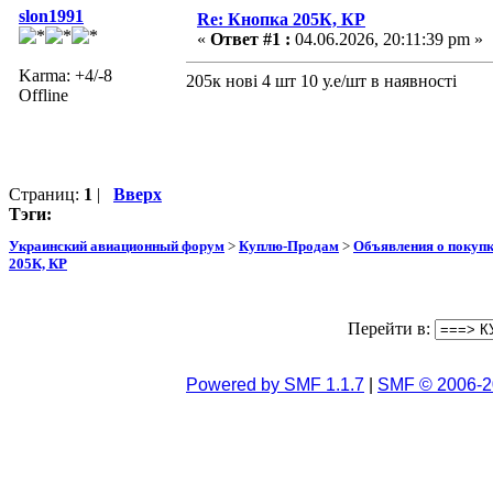
slon1991
Re: Кнопка 205К, КР
«
Ответ #1 :
04.06.2026, 20:11:39 pm »
Karma: +4/-8
205к нові 4 шт 10 у.е/шт в наявності
Offline
Страниц:
1
|
Вверх
Тэги:
Украинский авиационный форум
>
Куплю-Продам
>
Объявления о покуп
205К, КР
Перейти в:
Powered by SMF 1.1.7
|
SMF © 2006-2