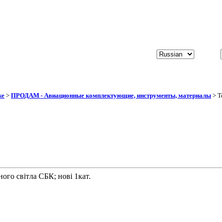
же
>
ПРОДАМ - Авиационные комплектующие, инструменты, материалы
> Т
ого світла СБК; нові 1кат.