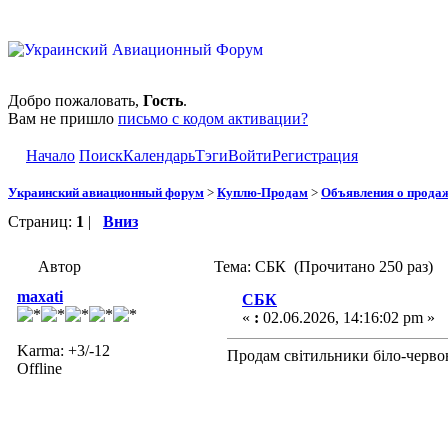
Добро пожаловать,
Гость
.
Вам не пришло
письмо с кодом активации?
Начало
Поиск
Календарь
Тэги
Войти
Регистрация
Украинский авиационный форум
>
Куплю-Продам
>
Объявления о прода
Страниц:
1
|
Вниз
Автор
Тема: СБК (Прочитано 250 раз)
maxati
СБК
«
:
02.06.2026, 14:16:02 pm »
Karma: +3/-12
Продам світильники біло-червон
Offline