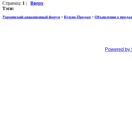
Страниц:
1
|
Вверх
Тэги:
Украинский авиационный форум
>
Куплю-Продам
>
Объявления о прода
Powered by 