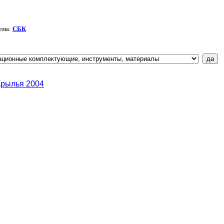
ема:
СБК
Крылья 2004