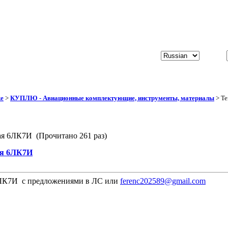
ке
>
КУПЛЮ - Авиационные комплектующие, инструменты, материалы
> Те
я 6ЛК7И (Прочитано 261 раз)
ая 6ЛК7И
ЛК7И с предложениями в ЛС или
ferenc202589@gmail.com