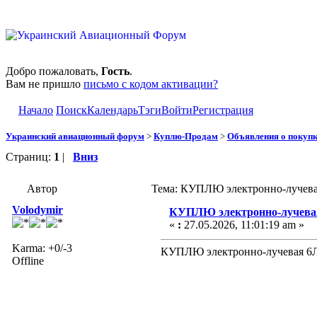
Добро пожаловать,
Гость
.
Вам не пришло
письмо с кодом активации?
Начало
Поиск
Календарь
Тэги
Войти
Регистрация
Украинский авиационный форум
>
Куплю-Продам
>
Объявления о покуп
Страниц:
1
|
Вниз
Автор
Тема: КУПЛЮ электронно-лучева
Volodymir
КУПЛЮ электронно-лучев
«
:
27.05.2026, 11:01:19 am »
Karma: +0/-3
КУПЛЮ электронно-лучевая 6
Offline