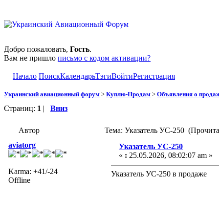
Добро пожаловать,
Гость
.
Вам не пришло
письмо с кодом активации?
Начало
Поиск
Календарь
Тэги
Войти
Регистрация
Украинский авиационный форум
>
Куплю-Продам
>
Объявления о прода
Страниц:
1
|
Вниз
Автор
Тема: Указатель УС-250 (Прочита
aviatorg
Указатель УС-250
«
:
25.05.2026, 08:02:07 am »
Karma: +41/-24
Указатель УС-250 в продаже
Offline