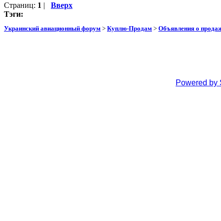
Страниц:
1
|
Вверх
Тэги:
Украинский авиационный форум
>
Куплю-Продам
>
Объявления о прода
Powered by 