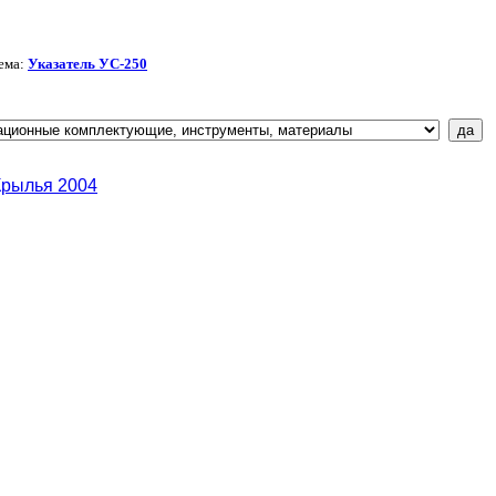
ема:
Указатель УС-250
Крылья 2004