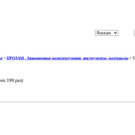
же
>
ПРОДАМ - Авиационные комплектующие, инструменты, материалы
> Т
но 199 раз)