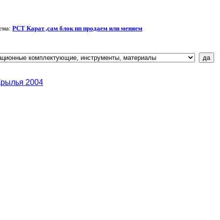
ема:
РСТ Карат ,сам блок пп продаем или меняем
Крылья 2004