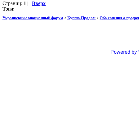
Страниц:
1
|
Вверх
Тэги:
Украинский авиационный форум
>
Куплю-Продам
>
Объявления о прода
Powered by 