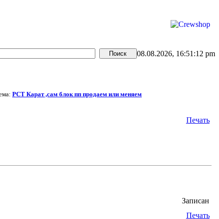
08.08.2026, 16:51:12 pm
ема:
РСТ Карат ,сам блок пп продаем или меняем
Печать
Записан
Печать