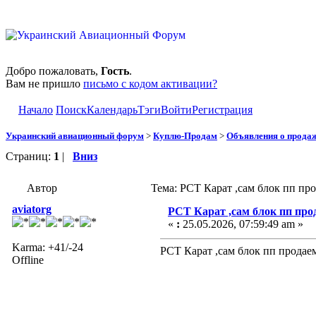
Добро пожаловать,
Гость
.
Вам не пришло
письмо с кодом активации?
Начало
Поиск
Календарь
Тэги
Войти
Регистрация
Украинский авиационный форум
>
Куплю-Продам
>
Объявления о прода
Страниц:
1
|
Вниз
Автор
Тема: РСТ Карат ,сам блок пп пр
aviatorg
РСТ Карат ,сам блок пп про
«
:
25.05.2026, 07:59:49 am »
Karma: +41/-24
РСТ Карат ,сам блок пп продае
Offline