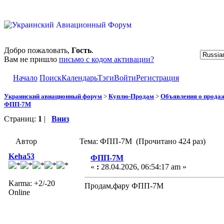
Добро пожаловать,
Гость
.
Вам не пришло
письмо с кодом активации?
Начало
Поиск
Календарь
Тэги
Войти
Регистрация
Украинский авиационный форум
>
Куплю-Продам
>
Объявления о прода
ФПП-7М
Страниц:
1
|
Вниз
Автор
Тема: ФПП-7М (Прочитано 424 раз)
Keha53
ФПП-7М
«
:
28.04.2026, 06:54:17 am »
Karma: +2/-20
Продам,фару ФПП-7М
Online