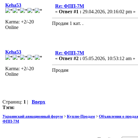
Keha53
Re: ФПП-7М
«
Ответ #1 :
29.04.2026, 20:16:02 pm »
Karma: +2/-20
Продам 1 кат. .
Online
Keha53
Re: ФПП-7М
«
Ответ #2 :
05.05.2026, 10:53:12 am »
Karma: +2/-20
Продам
Online
Страниц:
1
|
Вверх
Тэги:
Украинский авиационный форум
>
Куплю-Продам
>
Объявления о прода
ФПП-7М