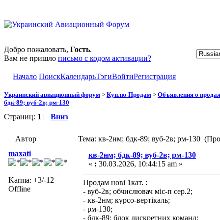
Добро пожаловать,
Гость
.
Вам не пришло
письмо с кодом активации?
Начало
Поиск
Календарь
Тэги
Войти
Регистрация
Украинский авиационный форум
>
Куплю-Продам
>
Объявления о прода
бдк-89; вуб-2в; рм-130
Страниц:
1
|
Вниз
Автор
Тема: кв-2нм; бдк-89; вуб-2в; рм-130 (Пр
maxati
кв-2нм; бдк-89; вуб-2в; рм-130
«
:
30.03.2026, 10:44:15 am »
Karma: +3/-12
Продам нові 1кат. :
Offline
- вуб-2в; обчислювач міс-п сер.2;
- кв-2нм; курсо-вертікаль;
- рм-130;
- бдк-89; блок дискретних команд;