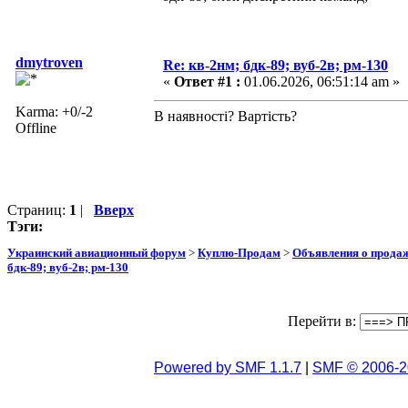
dmytroven
Re: кв-2нм; бдк-89; вуб-2в; рм-130
«
Ответ #1 :
01.06.2026, 06:51:14 am »
Karma: +0/-2
В наявності? Вартість?
Offline
Страниц:
1
|
Вверх
Тэги:
Украинский авиационный форум
>
Куплю-Продам
>
Объявления о прода
бдк-89; вуб-2в; рм-130
Перейти в:
Powered by SMF 1.1.7
|
SMF © 2006-2