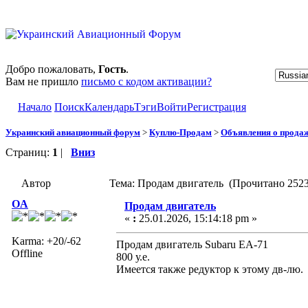
Добро пожаловать,
Гость
.
Вам не пришло
письмо с кодом активации?
Начало
Поиск
Календарь
Тэги
Войти
Регистрация
Украинский авиационный форум
>
Куплю-Продам
>
Объявления о прода
Страниц:
1
|
Вниз
Автор
Тема: Продам двигатель (Прочитано 2523
OA
Продам двигатель
«
:
25.01.2026, 15:14:18 pm »
Karma: +20/-62
Продам двигатель Subaru EA-71
Offline
800 у.е.
Имеется также редуктор к этому дв-лю.