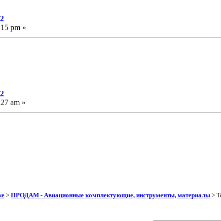
-2
:15 pm »
-2
:27 am »
же
>
ПРОДАМ - Авиационные комплектующие, инструменты, материалы
> Т