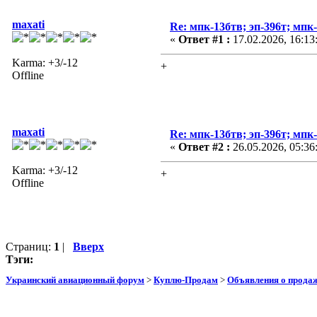
maxati
Re: мпк-13бтв; эп-396т; мпк
«
Ответ #1 :
17.02.2026, 16:13
Karma: +3/-12
+
Offline
maxati
Re: мпк-13бтв; эп-396т; мпк
«
Ответ #2 :
26.05.2026, 05:36
Karma: +3/-12
+
Offline
Страниц:
1
|
Вверх
Тэги:
Украинский авиационный форум
>
Куплю-Продам
>
Объявления о прода