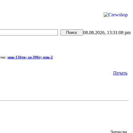
08.08.2026, 13:31:08 pm
ема:
мпк-13бтв; эп-396т; мпк-2
Печать
Записан