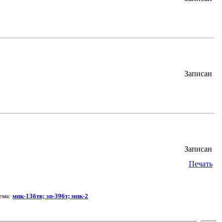
Записан
Записан
Печать
ема:
мпк-13бтв; эп-396т; мпк-2