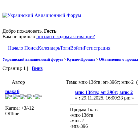
Добро пожаловать,
Гость
.
Вам не пришло
письмо с кодом активации?
Начало
Поиск
Календарь
Тэги
Войти
Регистрация
Украинский авиационный форум
>
Куплю-Продам
>
Объявления о прода
Страниц:
1
|
Вниз
Автор
Тема: мпк-13бтв; эп-396т; мпк-2 
maxati
мпк-13бтв; эп-396т; мпк-2
«
:
29.11.2025, 16:00:33 pm »
Karma: +3/-12
Продам 1кат:
Offline
-мпк-13бтв
-мпк-2
-эпв-396