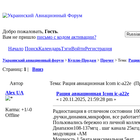
Добро пожаловать,
Гость
.
Вам не пришло
письмо с кодом активации?
Начало
Поиск
Календарь
Тэги
Войти
Регистрация
Украинский авиационный форум
>
Куплю-Продам
>
Прочее
> Тема:
Рация
Страниц:
1
|
Вниз
Автор
Тема: Рация авиационная Icom ic-a22e (П
Alex UA
Рация авиационная Icom ic-a22e
«
:
20.11.2025, 21:59:28 pm »
Karma: +1/-0
Радиостанция в отличном состоянии 100
Offline
,ручки,динамик,микрофон, все работает
Пользовались бережно из личной колле
Диапазон108-137мгц . шаг канала 25кгц
модуляция -АМ
Мощность 1.5вата.максимальная 5ват.