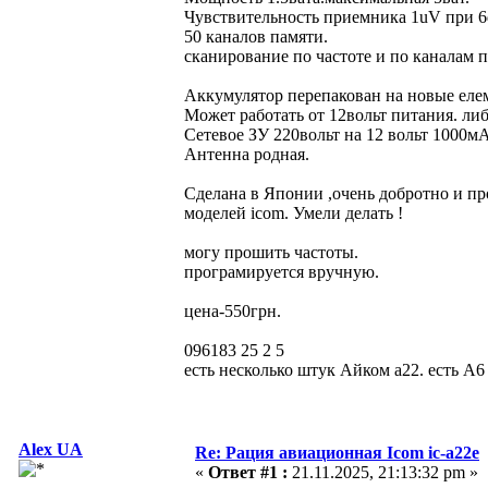
Чувствительность приемника 1uV при 6d
50 каналов памяти.
сканирование по частоте и по каналам п
Аккумулятор перепакован на новые еле
Может работать от 12вольт питания. либ
Сетевое ЗУ 220вольт на 12 вольт 1000мА
Антенна родная.
Сделана в Японии ,очень добротно и п
моделей icom. Умели делать !
могу прошить частоты.
програмируется вручную.
цена-550грн.
096183 25 2 5
есть несколько штук Айком а22. есть А6
Alex UA
Re: Рация авиационная Icom ic-a22e
«
Ответ #1 :
21.11.2025, 21:13:32 pm »