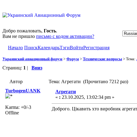
Добро пожаловать,
Гость
.
Вам не пришло
письмо с кодом активации?
Начало
Поиск
Календарь
Тэги
Войти
Регистрация
Украинский авиационный форум
>
Форум
>
Технические вопросы
> Тема:
Страниц:
1
|
Вниз
Автор
Тема: Агрегати (Прочитано 7212 раз)
TurbogenUANK
Агрегати
«
:
23.10.2025, 13:02:34 pm »
Karma: +0/-3
Доброго. Цікавить хто виробник агрега
Offline