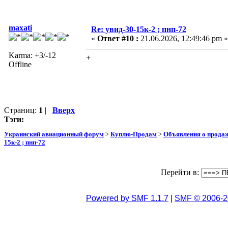
maxati
Re: увид-30-15к-2 ; пнп-72
«
Ответ #10 :
21.06.2026, 12:49:46 pm »
Karma: +3/-12
+
Offline
Страниц:
1
|
Вверх
Тэги:
Украинский авиационный форум
>
Куплю-Продам
>
Объявления о прода
15к-2 ; пнп-72
Перейти в:
Powered by SMF 1.1.7
|
SMF © 2006-2