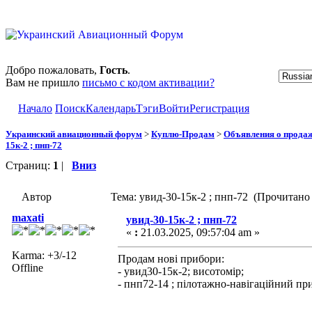
Добро пожаловать,
Гость
.
Вам не пришло
письмо с кодом активации?
Начало
Поиск
Календарь
Тэги
Войти
Регистрация
Украинский авиационный форум
>
Куплю-Продам
>
Объявления о прода
15к-2 ; пнп-72
Страниц:
1
|
Вниз
Автор
Тема: увид-30-15к-2 ; пнп-72 (Прочитано 
maxati
увид-30-15к-2 ; пнп-72
«
:
21.03.2025, 09:57:04 am »
Karma: +3/-12
Продам нові прибори:
Offline
- увид30-15к-2; висотомір;
- пнп72-14 ; пілотажно-навігаційний пр