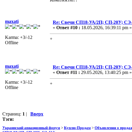
maxati
Re: Свечи СП18-УА/2П; СП-20У; СЭ
«
Ответ #10 :
18.05.2026, 16:39:11 pm »
Karma: +3/-12
+
Offline
maxati
Re: Свечи СП18-УА/2П; СП-20У; СЭ
«
Ответ #11 :
29.05.2026, 13:40:25 pm »
Karma: +3/-12
+
Offline
Страниц:
1
|
Вверх
Тэги:
Украинский авиационный форум
>
Куплю-Продам
>
Объявления о прода