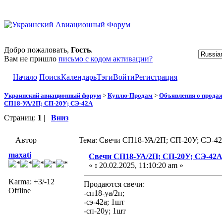
Добро пожаловать,
Гость
.
Вам не пришло
письмо с кодом активации?
Начало
Поиск
Календарь
Тэги
Войти
Регистрация
Украинский авиационный форум
>
Куплю-Продам
>
Объявления о прода
СП18-УА/2П; СП-20У; СЭ-42А
Страниц:
1
|
Вниз
Автор
Тема: Свечи СП18-УА/2П; СП-20У; СЭ-42
maxati
Свечи СП18-УА/2П; СП-20У; СЭ-42
«
:
20.02.2025, 11:10:20 am »
Karma: +3/-12
Продаются свечи:
Offline
-сп18-уа/2п;
-сэ-42а; 1шт
-сп-20у; 1шт