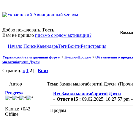
Добро пожаловать,
Гость
.
Вам не пришло
письмо с кодом активации?
Начало
Поиск
Календарь
Тэги
Войти
Регистрация
Украинский авиационный форум
>
Куплю-Продам
>
Объявления о прода
малогабаритні Дзуси
Страниц:
«
1
2
|
Вниз
Автор
Тема: Замки малогабаритні Дзуси (Прочи
Progress
Re: Замки малогабаритні Дзуси
«
Ответ #15 :
09.02.2025, 18:27:57 pm »
Karma: +0/-2
Продам
Offline