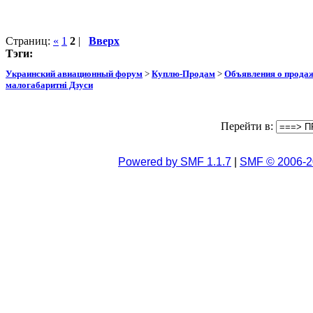
Страниц:
«
1
2
|
Вверх
Тэги:
Украинский авиационный форум
>
Куплю-Продам
>
Объявления о прода
малогабаритні Дзуси
Перейти в:
Powered by SMF 1.1.7
|
SMF © 2006-2