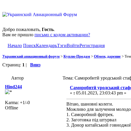
Добро пожаловать,
Гость
.
Вам не пришло
письмо с кодом активации?
Начало
Поиск
Календарь
Тэги
Войти
Регистрация
Украинский авиационный форум
>
Куплю-Продам
>
Обмен, дарение
> Тем
Страниц:
1
|
Вниз
Автор
Тема: Саморобнтй уродський стаф
Hind244
Саморобнтй уродський стафф
«
:
05.01.2023, 23:03:43 pm »
Karma: +1/-0
Вітаю, шановні колеги.
Offline
Можливо для залучення молодого
1. Саморобний фрітрек.
2. Заготовка під штурвал
3. Донор китайський говноджой