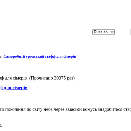
а:
Саморобнтй уродський стафф для сімерів
ф для сімерів (Прочитано 30375 раз)
 для сімерів
 покоління до світу неба через авіасіми комусь знадобиться стаф
.