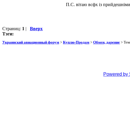
П.С. вітаю всфх із прийдешніми
Страниц:
1
|
Вверх
Тэги:
Украинский авиационный форум
>
Куплю-Продам
>
Обмен, дарение
> Тем
Powered by 