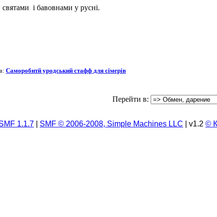
 святами і бавовнами у русні.
а:
Саморобнтй уродський стафф для сімерів
Перейти в:
SMF 1.1.7
|
SMF © 2006-2008, Simple Machines LLC
| v1.2
© 