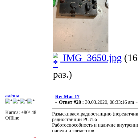
IMG_3650.jpg
(16
раз.)
алёша
Re: Миг 17
«
Ответ #28 :
30.03.2020, 08:33:16 am »
Karma: +80/-48
Разыскиваем,радиостанцию (передатчи
Offline
радиостанции РСИ-6
Работоспособность и наличие внутренн
панели и элементов