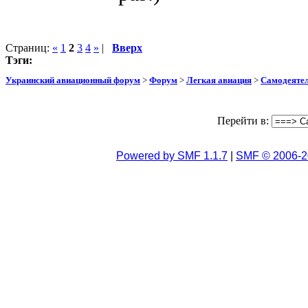
Страниц:
«
1
2
3
4
»
|
Вверх
Тэги:
Украинский авиационный форум
>
Форум
>
Легкая авиация
>
Самодеятел
Перейти в:
Powered by SMF 1.1.7
|
SMF © 2006-2