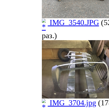
IMG_3540.JPG
(5
раз.)
IMG_3704.jpg
(17