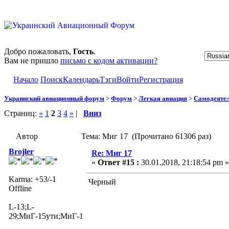
Добро пожаловать,
Гость
.
Вам не пришло
письмо с кодом активации?
Начало
Поиск
Календарь
Тэги
Войти
Регистрация
Украинский авиационный форум
>
Форум
>
Легкая авиация
>
Самодеятел
Страниц:
«
1
2
3
4
»
|
Вниз
Автор
Тема: Миг 17 (Прочитано 61306 раз)
Brojler
Re: Миг 17
«
Ответ #15 :
30.01.2018, 21:18:54 pm »
Karma: +53/-1
Черный
Offline
L-13;L-
29;МиГ-15ути;МиГ-17;Як-18;АХР