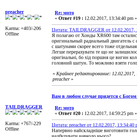
preacher
Re: мото
«
Ответ #19 :
12.02.2017, 13:34:40 pm »
Karma: +403/-206
Цитата: TAILDRAGGER от 12.02.2017, 1
Offline
Я полагаю от Хонды XR600 там осталис
оригинальный радиальный двигатель с 
с шатунами скорее всего тоже отдельная
Легше перерахувати те що не залишилос
оригінальні, бо хід поршня це вигин к
головний шатун. То можливо взяти голов
«
Крайнее редактирование: 12.02.2017,
preacher
»
Вам в любом случае придется с Богом 
TAILDRAGGER
Re: мото
«
Ответ #20 :
12.02.2017, 14:59:25 pm »
Karma: +767/-229
Цитата: preacher от 12.02.2017, 13:34:40
Offline
Напервно найскладніше виготовити голо
надбудувати навколо нього?