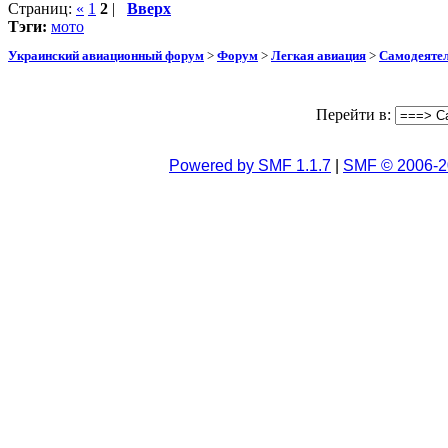
Страниц:
«
1
2
|
Вверх
Тэги:
мото
Украинский авиационный форум
>
Форум
>
Легкая авиация
>
Самодеятел
Перейти в:
Powered by SMF 1.1.7
|
SMF © 2006-2