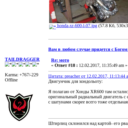
honda-xr-600-l-07.jpg
(57.8 Кб, 530x3
Вам в любом случае придется с Богом 
TAILDRAGGER
Re: мото
«
Ответ #18 :
12.02.2017, 11:35:49 am »
Karma: +767/-229
Цитата: preacher от 12.02.2017, 11:13:44 
Offline
Двигунчик для хондольоту:
Я полагаю от Хонды XR600 там осталис
оригинальный радиальный двигатель с 
с шатунами скорее всего тоже отдельная
Штирлиц склонился над картой- его рва