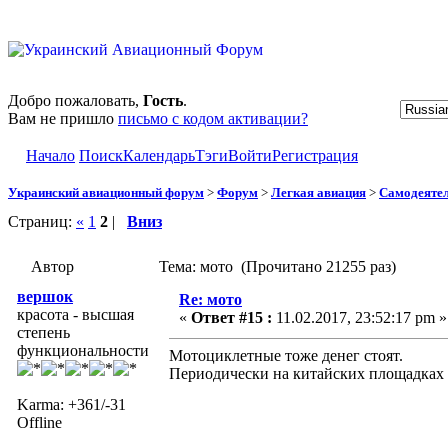
Добро пожаловать,
Гость
.
Вам не пришло
письмо с кодом активации?
Начало
Поиск
Календарь
Тэги
Войти
Регистрация
Украинский авиационный форум
>
Форум
>
Легкая авиация
>
Самодеятел
Страниц:
«
1
2
|
Вниз
Автор
Тема: мото (Прочитано 21255 раз)
вершок
Re: мото
красота - высшая
«
Ответ #15 :
11.02.2017, 23:52:17 pm »
степень
функциональности
Мотоциклетные тоже денег стоят.
Периодически на китайских площадках 
Karma: +361/-31
Offline