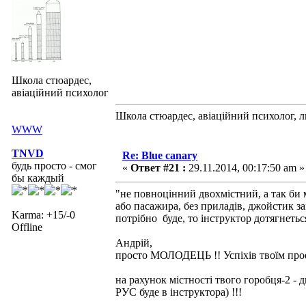
Школа стюардес,
авіаційний психолог
Школа стюардес, авіаційний психолог, 
WWW
TNVD
Re: Blue canary
будь просто - смог
«
Ответ #21 :
29.11.2014, 00:17:50 am »
бы каждый
"не повноцінний двохмістний, а так би 
або пасажира, без приладів, джойстик з
Karma: +15/-0
потрібно буде, то інструктор дотягнетьс
Offline
Андрій,
просто МОЛОДЕЦЬ !! Успіхів твоїм прое
на рахунок містності твого горобця-2 - 
РУС буде в інструктора) !!!