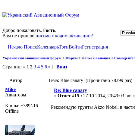
Добро пожаловать,
Гость
.
Вам не пришло
письмо с кодом активации?
Начало
Поиск
Календарь
Тэги
Войти
Регистрация
Украинский авиационный форум
>
Форум
>
Легкая авиация
>
Самодеятел
Страниц:
«
1
2
3
4
5
6
»
|
Вниз
Автор
Тема: Blue canary (Прочитано 78399 раз)
Mike
Re: Blue canary
Авиаторы
«
Ответ #15 :
27.10.2014, 20:49:03 pm »
Karma: +389/-16
Рекомендую грунты Akzo Nobel, в частн
Offline