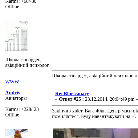
Karma: +68/-80
Offline
Школа стюардес,
авіаційний психолог
Школа стюардес, авіаційний психолог, 
WWW
Andriy
Re: Blue canary
Авиаторы
«
Ответ #25 :
23.12.2014, 20:04:49 pm »
Karma: +228/-23
Закінчив хвіст. Вага 40кг. Центр маси 
Offline
помиляється. Буду навантажувати на +\- 