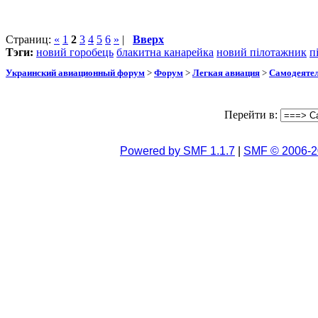
Страниц:
«
1
2
3
4
5
6
»
|
Вверх
Тэги:
новий горобець
блакитна канарейка
новий пілотажник
п
Украинский авиационный форум
>
Форум
>
Легкая авиация
>
Самодеятел
Перейти в:
Powered by SMF 1.1.7
|
SMF © 2006-2