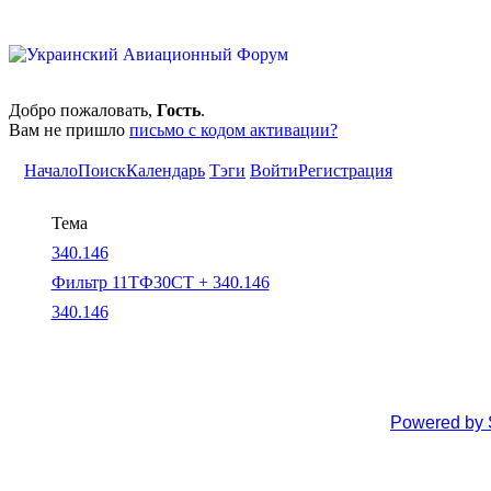
Добро пожаловать,
Гость
.
Вам не пришло
письмо с кодом активации?
Начало
Поиск
Календарь
Тэги
Войти
Регистрация
Тема
340.146
Фильтр 11ТФ30СТ + 340.146
340.146
Powered by 