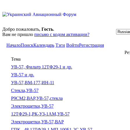
Добро пожаловать,
Гость
.
Вам не пришло
письмо с кодом активации?
Начало
Поиск
Календарь
Тэги
Войти
Регистрация
Ре
Тема
УВ-57, Фильтр 12ТФ29-1 и др.
УВ-57 и др.
УВ-57,ВМ-177,ИН-11
Стекла,УВ-57
Р9СМ2,ВАР,УВ-57,стекла
Электрощетки,УВ-57
12ТФ29-1,РК-УЗ-1АМ,УВ-57
Электрощетки,УВ-57,ВАР
ГПК - 48,12ТФ29-1,МП-100Б1-2С,УВ-57