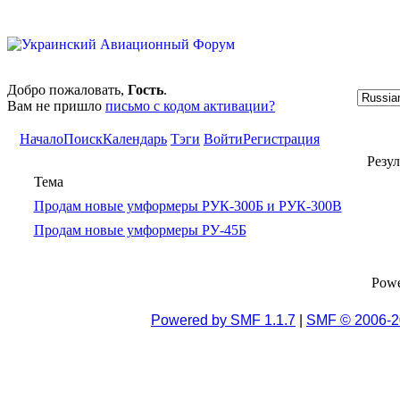
Добро пожаловать,
Гость
.
Вам не пришло
письмо с кодом активации?
Начало
Поиск
Календарь
Тэги
Войти
Регистрация
Резу
Тема
Продам новые умформеры РУК-300Б и РУК-300В
Продам новые умформеры РУ-45Б
Pow
Powered by SMF 1.1.7
|
SMF © 2006-2