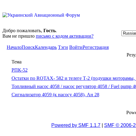
Добро пожаловать,
Гость
.
Вам не пришло
письмо с кодом активации?
Начало
Поиск
Календарь
Тэги
Войти
Регистрация
Резу
Тема
РПК-52
Остатки по ROTAX- 582 и телеге Т-2 (подушки моторамы, 
Топливный насос 4058 / насос регулятор 4058 / Fuel pump 4
Сигнализатор 4059 (к насосу 4058), Ан 28
Pow
Powered by SMF 1.1.7
|
SMF © 2006-2