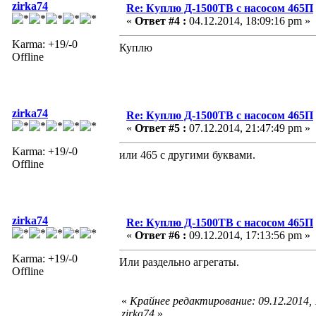
zirka74
Re: Куплю Д-1500ТВ с насосом 465П
«
Ответ #4 :
04.12.2014, 18:09:16 pm »
Karma: +19/-0
Куплю
Offline
zirka74
Re: Куплю Д-1500ТВ с насосом 465П
«
Ответ #5 :
07.12.2014, 21:47:49 pm »
Karma: +19/-0
или 465 с другими буквами.
Offline
zirka74
Re: Куплю Д-1500ТВ с насосом 465П
«
Ответ #6 :
09.12.2014, 17:13:56 pm »
Karma: +19/-0
Или раздельно агрегаты.
Offline
«
Крайнее редактирование: 09.12.2014,
zirka74
»