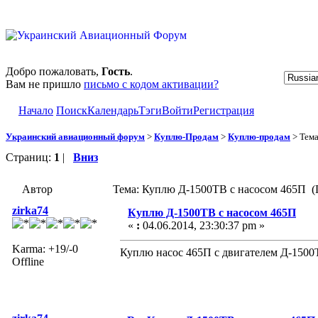
Добро пожаловать,
Гость
.
Вам не пришло
письмо с кодом активации?
Начало
Поиск
Календарь
Тэги
Войти
Регистрация
Украинский авиационный форум
>
Куплю-Продам
>
Куплю-продам
> Тем
Страниц:
1
|
Вниз
Автор
Тема: Куплю Д-1500ТВ с насосом 465П (
zirka74
Куплю Д-1500ТВ с насосом 465П
«
:
04.06.2014, 23:30:37 pm »
Karma: +19/-0
Куплю насос 465П с двигателем Д-150
Offline