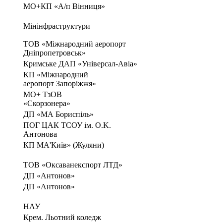
МО+КП «А/п Вінниця»
Мінінфраструктури
TOB «Міжнародний аеропорт
Дніпропетровськ»
Кримське ДАП «Універсал-Авіа»
КП «Міжнародний
аеропорт Запоріжжя»
МО+ ТзОВ
«Скорзонера»
ДП «МА Бориспіль»
ПОГ ЦАК ТСОУ ім. O.K.
Антонова
КП МА'Київ» (Жуляни)
TOB «Оксаванекспорт ЛТД»
ДП «Антонов»
ДП «Антонов»
НАУ
Крем. Льотний коледж