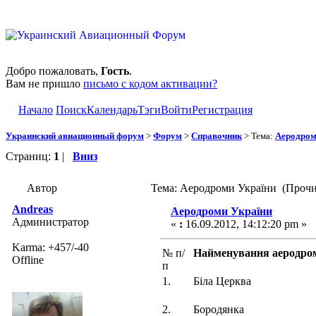
Добро пожаловать,
Гость
.
Вам не пришло
письмо с кодом активации?
Начало
Поиск
Календарь
Тэги
Войти
Регистрация
Украинский авиационный форум
>
Форум
>
Справочник
> Тема:
Аеродром
Страниц:
1
|
Вниз
Автор
Тема: Аеродроми України (Прочи
Andreas
Аеродроми України
Администратор
«
:
16.09.2012, 14:12:20 pm »
Karma: +457/-40
№ п/
Найменування аеродро
Offline
п
1.
Біла Церква
2.
Бородянка