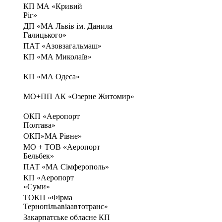
КП МА «Кривий
Ріг»
ДП «МА Львів ім. Данила
Галицького»
ПАТ «Азовзагальмаш»
КП «МА Миколаїв»
КП «МА Одеса»
МО+ПП АК «Озерне Житомир»
ОКП «Аеропорт
Полтава»
ОКП»МА Рівне»
MO + TOB «Аеропорт
Бельбек»
ПАТ «МА Сімферополь»
КП «Аеропорт
«Суми»
ТОКП «Фірма
Тернопільавіаавтотранс»
Закарпатське обласне КП