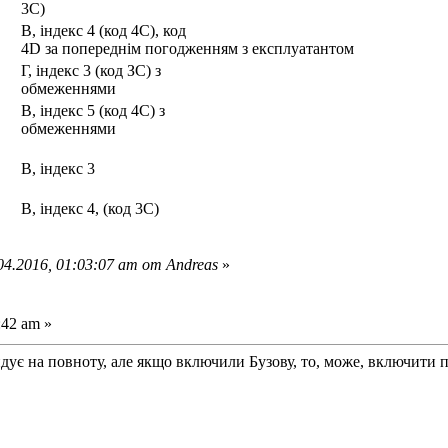
3С)
В, індекс 4 (код 4С), код
4D за попереднім погодженням з експлуатантом
Г, індекс 3 (код ЗС) з
обмеженнями
В, індекс 5 (код 4С) з
обмеженнями
В, індекс 3
В, індекс 4, (код 3С)
4.2016, 01:03:07 am от Andreas
»
:42 am »
ндує на повноту, але якщо включили Бузову, то, може, включити