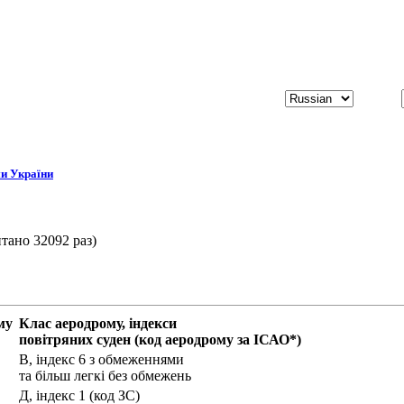
и України
тано 32092 раз)
му
Клас аеродрому, індекси
повітряних суден (код аеродрому за ІСАО*)
В, індекс 6 з обмеженнями
та більш легкі без обмежень
Д, індекс 1 (код ЗС)