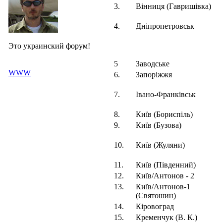
3.
Вінниця (Гавришівка)
4.
Дніпропетровськ
Это украинский форум!
5
Заводське
WWW
6.
Запоріжжя
7.
Івано-Франківськ
8.
Київ (Бориспіль)
9.
Київ (Бузова)
10.
Київ (Жуляни)
11.
Київ (Південний)
12.
Київ/Антонов - 2
13.
Київ/Антонов-1
(Святошин)
14.
Кіровоград
15.
Кременчук (В. К.)