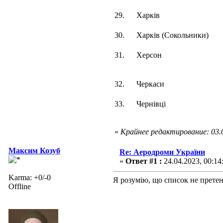
29.
Харків
30.
Харків (Сокольники)
31.
Херсон
32.
Черкаси
33.
Чернівці
«
Крайнее редактирование: 03.0
Максим Козуб
Re: Аеродроми України
«
Ответ #1 :
24.04.2023, 00:14
Karma: +0/-0
Я розумію, що список не прете
Offline