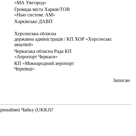
«МА Ужгород»
Громада міста Харків/TOB
«Нью системс AM»
Харківське ДАВП
Херсонська обласна
державна адміністрація / КП ХОР «Херсонські
авіалінії»
Черкаська обласна Рада КП
«Аеропорт Черкаси»
КП «Міжнародний аеропорт
Чернівці»
Записан
 принаймні Чайку (UKKJ)?