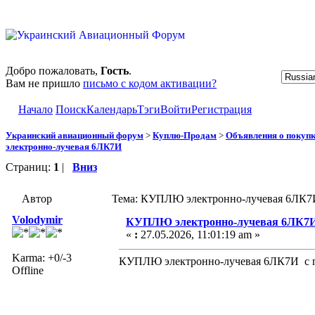
Добро пожаловать,
Гость
.
Вам не пришло
письмо с кодом активации?
Начало
Поиск
Календарь
Тэги
Войти
Регистрация
Украинский авиационный форум
>
Куплю-Продам
>
Объявления о покуп
электронно-лучевая 6ЛК7И
Страниц:
1
|
Вниз
Автор
Тема: КУПЛЮ электронно-лучевая 6ЛК7И
Volodymir
КУПЛЮ электронно-лучевая 6ЛК7
«
:
27.05.2026, 11:01:19 am »
Karma: +0/-3
КУПЛЮ электронно-лучевая 6ЛК7И с 
Offline